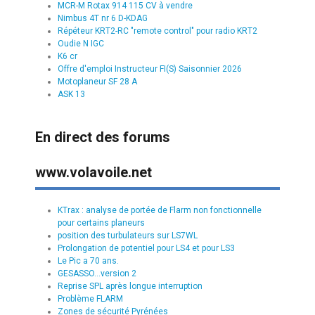
MCR-M Rotax 914 115 CV à vendre
Nimbus 4T nr 6 D-KDAG
Répéteur KRT2-RC "remote control" pour radio KRT2
Oudie N IGC
K6 cr
Offre d'emploi Instructeur FI(S) Saisonnier 2026
Motoplaneur SF 28 A
ASK 13
En direct des forums
www.volavoile.net
KTrax : analyse de portée de Flarm non fonctionnelle
pour certains planeurs
position des turbulateurs sur LS7WL
Prolongation de potentiel pour LS4 et pour LS3
Le Pic a 70 ans.
GESASSO...version 2
Reprise SPL après longue interruption
Problème FLARM
Zones de sécurité Pyrénées