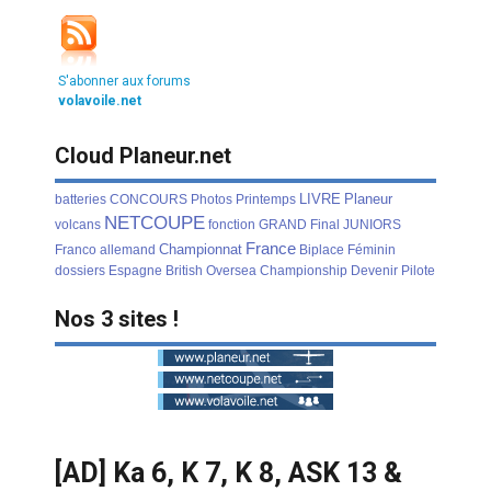
S'abonner aux forums
volavoile.net
Cloud Planeur.net
LIVRE
Planeur
batteries
CONCOURS
Photos
Printemps
NETCOUPE
volcans
fonction
GRAND
Final
JUNIORS
France
Championnat
Franco
allemand
Biplace
Féminin
dossiers
Espagne
British
Oversea
Championship
Devenir
Pilote
Nos 3 sites !
[AD] Ka 6, K 7, K 8, ASK 13 &