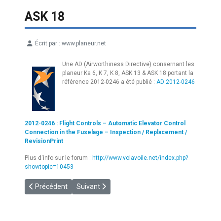
ASK 18
Écrit par :
www.planeur.net
Détails
Une AD (Airworthiness Directive) consernant les
planeur Ka 6, K 7, K 8, ASK 13 & ASK 18 portant la
référence 2012-0246 a été publié :
AD 2012-0246
2012-0246 : Flight Controls – Automatic Elevator Control
Connection in the Fuselage – Inspection / Replacement /
RevisionPrint
Plus d'info sur le forum :
http://www.volavoile.net/index.php?
showtopic=10453
Article précédent : [FLARM] ONERA
Article suivant : [MATOS] Quel GPS vélivole choi
Précédent
Suivant