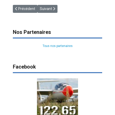
Article précédent : [HANDI] Cap Envol 2021
Article suivant : [RECIT] Le Tour de France en 
Précédent
Suivant
Nos Partenaires
Tous nos partenaires
Facebook