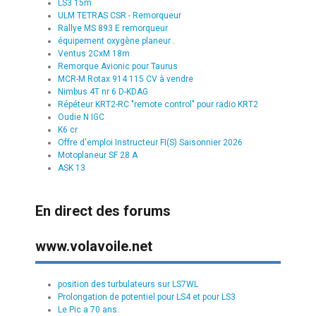
LS3 15m
ULM TETRAS CSR - Remorqueur
Rallye MS 893 E remorqueur
équipement oxygène planeur .
Ventus 2CxM 18m
Remorque Avionic pour Taurus
MCR-M Rotax 914 115 CV à vendre
Nimbus 4T nr 6 D-KDAG
Répéteur KRT2-RC "remote control" pour radio KRT2
Oudie N IGC
K6 cr
Offre d'emploi Instructeur FI(S) Saisonnier 2026
Motoplaneur SF 28 A
ASK 13
En direct des forums
www.volavoile.net
position des turbulateurs sur LS7WL
Prolongation de potentiel pour LS4 et pour LS3
Le Pic a 70 ans.