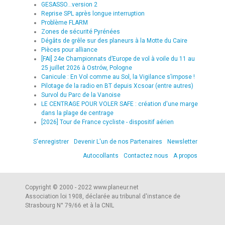
GESASSO...version 2
Reprise SPL après longue interruption
Problème FLARM
Zones de sécurité Pyrénées
Dégâts de grêle sur des planeurs à la Motte du Caire
Pièces pour alliance
[FAI] 24e Championnats d’Europe de vol à voile du 11 au
25 juillet 2026 à Ostrów, Pologne
Canicule : En Vol comme au Sol, la Vigilance s’impose !
Pilotage de la radio en BT depuis Xcsoar (entre autres)
Survol du Parc de la Vanoise
LE CENTRAGE POUR VOLER SAFE : création d'une marge
dans la plage de centrage
[2026] Tour de France cycliste - dispositif aérien
S'enregistrer
Devenir L'un de nos Partenaires
Newsletter
Autocollants
Contactez nous
A propos
Copyright © 2000 - 2022 www.planeur.net
Association loi 1908, déclarée au tribunal d'instance de
Strasbourg N° 79/66 et à la CNIL