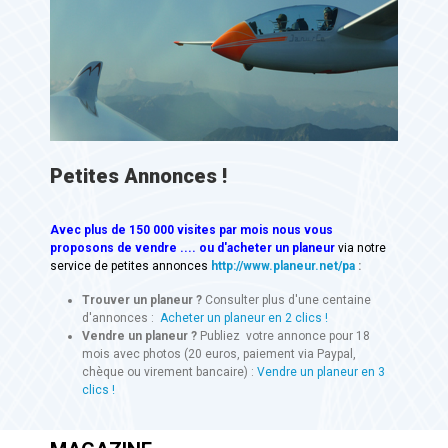
Petites Annonces !
Avec
plus de 150 000 visites
par mois nous vous
proposons de vendre .... ou d'acheter un planeur
via notre
service de petites annonces
http://www.planeur.net/pa
:
Trouver un planeur ?
Consulter plus d'une centaine
d'annonces :
Acheter un planeur en 2 clics !
Vendre un planeur ?
Publiez votre annonce pour 18
mois avec photos (20 euros, paiement via Paypal,
chèque ou virement bancaire) :
Vendre un planeur en 3
clics !