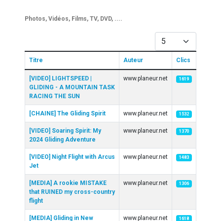
Photos, Vidéos, Films, TV, DVD, ....
Afficher #
Titre
Auteur
Clics
Articles
[VIDEO] LIGHTSPEED |
www.planeur.net
1619
GLIDING - A MOUNTAIN TASK
RACING THE SUN
[CHAINE] The Gliding Spirit
www.planeur.net
1532
[VIDEO] Soaring Spirit: My
www.planeur.net
1370
2024 Gliding Adventure
[VIDEO] Night Flight with Arcus
www.planeur.net
1483
Jet
[MEDIA] A rookie MISTAKE
www.planeur.net
1306
that RUINED my cross-country
flight
[MEDIA] Gliding in New
www.planeur.net
1618