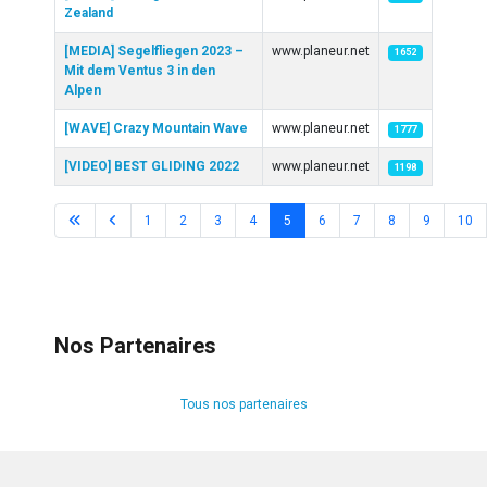
Zealand
[MEDIA] Segelfliegen 2023 –
www.planeur.net
1652
Mit dem Ventus 3 in den
Alpen
[WAVE] Crazy Mountain Wave
www.planeur.net
1777
[VIDEO] BEST GLIDING 2022
www.planeur.net
1198
1
2
3
4
5
6
7
8
9
10
Page 5 sur 70
Nos Partenaires
Tous nos partenaires