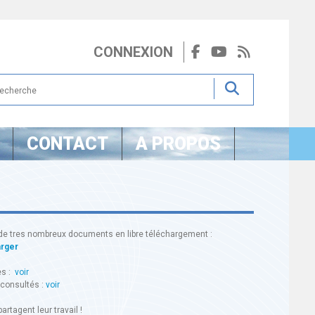
CONNEXION
CONTACT
A PROPOS
de tres nombreux documents en libre téléchargement :
arger
es :
voir
 consultés :
voir
artagent leur travail !