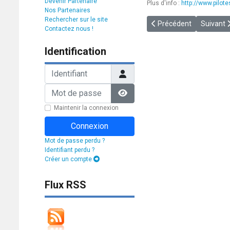
Devenir Partenaire
Plus d'info :
http://www.pilo
Nos Partenaires
Rechercher sur le site
Article précédent : [VIDE
Article s
Précédent
Suivant
Contactez nous !
Identification
Identifiant
Mot de passe
Afficher le mot de passe
Maintenir la connexion
Connexion
Mot de passe perdu ?
Identifiant perdu ?
Créer un compte
Flux RSS