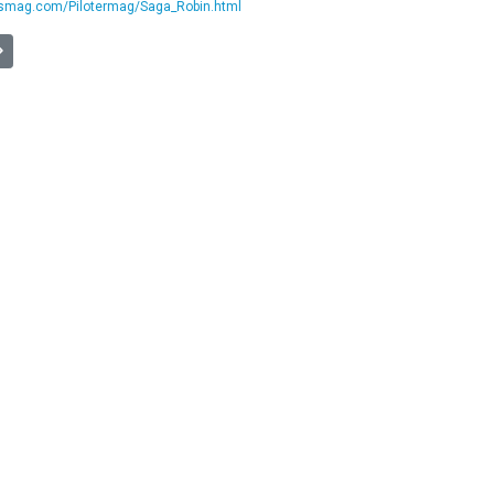
tesmag.com/Pilotermag/Saga_Robin.html
O] Segelfliegen in Poltringen
uivant : [TV] Libres comme l'Air