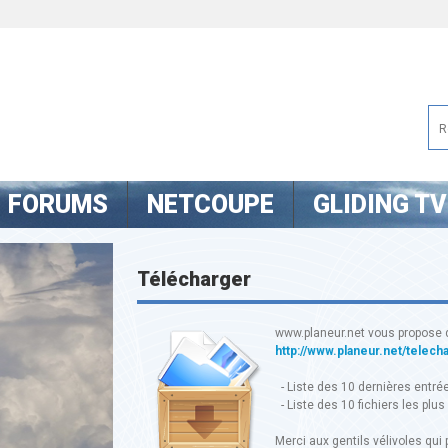
FORUMS
NETCOUPE
GLIDING TV
Télécharger
www.planeur.net vous propose 
http://www.planeur.net/telech
- Liste des 10 dernières entré
- Liste des 10 fichiers les plus
Merci aux gentils vélivoles qui p