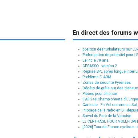
En direct des forums w
position des turbulateurs sur L
Prolongation de potentiel pour L
Le Pic a 70 ans.
GESASSO...version 2
Reprise SPL après longue interru
Problème FLARM
Zones de sécurité Pyrénées
Dégâts de grêle sur des planeurs
Pièces pour alliance
[FAI] 24e Championnats d’Europe 
Canicule : En Vol comme au Sol, 
Pilotage de la radio en BT depui
Survol du Parc de la Vanoise
LE CENTRAGE POUR VOLER SAFE :
[2026] Tour de France cycliste - d