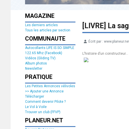
MAGAZINE
[LIVRE] La sa
Les derniers articles
Tous les articles par section
COMMUNAUTE
Écrit par :
www.planeur.ne
Détails
Autocollants LIFE IS SO SIMPLE
122.65 Mhz (Facebook)
L’histoire d’un constructeur…
Vidéos (Gliding TV)
Album photos
Newsletter
PRATIQUE
Les Petites Annonces vélivoles
>> Ajouter une Annonce
Télécharger
Comment devenir Pilote ?
Le Vol à Voile
Trouver un club (FFVP)
PLANEUR.NET