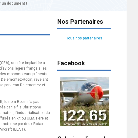
 un document !
Nos Partenaires
Tous nos partenaires
Facebook
 (CEA), société implantée à
d’avions légers français les
tié des monomoteurs présents
m Delemontez-Robin, révélant
çue par Jean Delemontez et
ft, le nom Robin n’a pas
e par le fils Christophe
mateur, l’industrialisation du
fusés en kit ou ULM. Père et
ur motorisé par deux Rotax
ircraft (ELA 1).