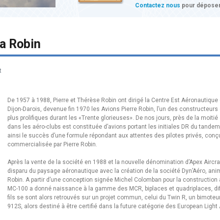
Contactez nous
pour déposer
ga Robin
t
De 1957 à 1988, Pierre et Thérèse Robin ont dirigé la Centre Est Aéronautique
Dijon-Darois, devenue fin 1970 les Avions Pierre Robin, l’un des constructeurs 
plus prolifiques durant les «Trente glorieuses». De nos jours, près de la moi
dans les aéro-clubs est constituée d’avions portant les initiales DR du tande
ainsi le succès d’une formule répondant aux attentes des pilotes privés, con
commercialisée par Pierre Robin.
Après la vente de la société en 1988 et la nouvelle dénomination d’Apex Aircra
disparu du paysage aéronautique avec la création de la société Dyn’Aéro, animé
Robin. A partir d’une conception signée Michel Colomban pour la construction a
MC-100 a donné naissance à la gamme des MCR, biplaces et quadriplaces, dif
fils se sont alors retrouvés sur un projet commun, celui du Twin R, un bimote
912S, alors destiné à être certifié dans la future catégorie des European Light A