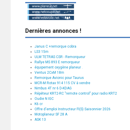
Dernières annonces !
Janus C +remorque cobra
LS3 15m
ULM TETRAS CSR - Remorqueur
Rallye MS 893 E remorqueur
équipement oxygène planeur .
Ventus 2CxM 18m
Remorque Avionic pour Taurus
MCR-M Rotax 914 115 CV à vendre
Nimbus 4T nr 6 D-KDAG
Répéteur KRT2-RC "remote control" pour radio KRT2
Oudie N IGC
K6 cr
Offre d'emploi Instructeur FI(S) Saisonnier 2026
Motoplaneur SF 28 A
ASK 13