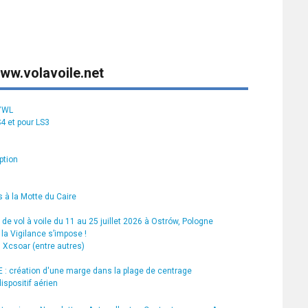
ww.volavoile.net
S7WL
S4 et pour LS3
ption
 à la Motte du Caire
de vol à voile du 11 au 25 juillet 2026 à Ostrów, Pologne
la Vigilance s’impose !
s Xcsoar (entre autres)
 création d'une marge dans la plage de centrage
ispositif aérien