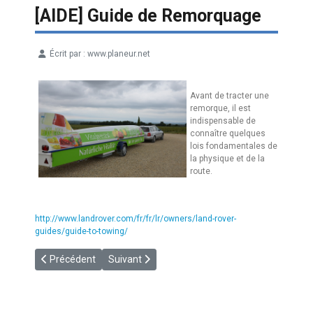
[AIDE] Guide de Remorquage
Écrit par :
www.planeur.net
Détails
Avant de tracter une
remorque, il est
indispensable de
connaître quelques
lois fondamentales de
la physique et de la
route.
http://www.landrover.com/fr/fr/lr/owners/land-rover-
guides/guide-to-towing/
Article précédent : [AILODIE] Pourquoi continuer à voler malgré 
Article suivant : [JEUX] Just Grab and Throw
Précédent
Suivant