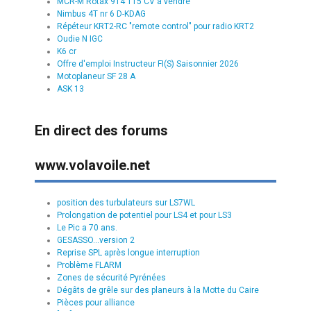
MCR-M Rotax 914 115 CV à vendre
Nimbus 4T nr 6 D-KDAG
Répéteur KRT2-RC "remote control" pour radio KRT2
Oudie N IGC
K6 cr
Offre d'emploi Instructeur FI(S) Saisonnier 2026
Motoplaneur SF 28 A
ASK 13
En direct des forums
www.volavoile.net
position des turbulateurs sur LS7WL
Prolongation de potentiel pour LS4 et pour LS3
Le Pic a 70 ans.
GESASSO...version 2
Reprise SPL après longue interruption
Problème FLARM
Zones de sécurité Pyrénées
Dégâts de grêle sur des planeurs à la Motte du Caire
Pièces pour alliance