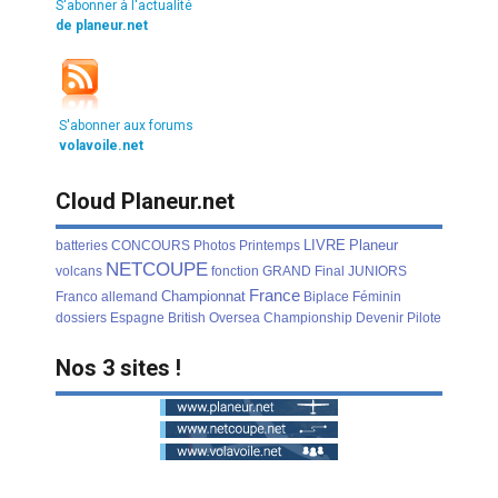
S'abonner à l'actualité
de planeur.net
S'abonner aux forums
volavoile.net
Cloud Planeur.net
LIVRE
Planeur
batteries
CONCOURS
Photos
Printemps
NETCOUPE
volcans
fonction
GRAND
Final
JUNIORS
France
Championnat
Franco
allemand
Biplace
Féminin
dossiers
Espagne
British
Oversea
Championship
Devenir
Pilote
Nos 3 sites !