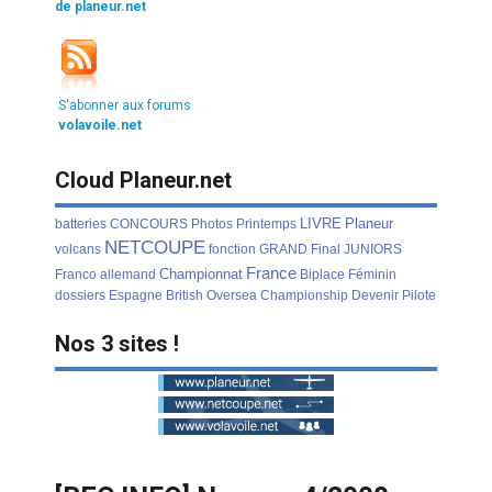
de planeur.net
S'abonner aux forums
volavoile.net
Cloud Planeur.net
LIVRE
Planeur
batteries
CONCOURS
Photos
Printemps
NETCOUPE
volcans
fonction
GRAND
Final
JUNIORS
France
Championnat
Franco
allemand
Biplace
Féminin
dossiers
Espagne
British
Oversea
Championship
Devenir
Pilote
Nos 3 sites !