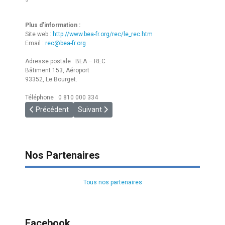
Plus d'information :
Site web :
http://www.bea-fr.org/rec/le_rec.htm
Email :
rec@bea-fr.org
Adresse postale : BEA – REC
Bâtiment 153, Aéroport
93352, Le Bourget.
Téléphone : 0 810 000 334
Article précédent : [REC INFO] Numero 05/2008
Article suivant : [REC INFO] Numero 3/2008
Précédent
Suivant
Nos Partenaires
Tous nos partenaires
Facebook