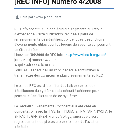
[REC INFO] Numero 4/2008
Écrit par :
www.planeur.net
Détails
REC info constitue un des derniers segments du retour
d'expérience. Cette publication, rédigée à partir de
renseignements désidentifiés, contient des descriptions
d'événements utiles pour les leçons de sécurité qui pourront
en être retirées.
Lisez le n°
04/2008
de REC info :
http://www.bea-fr.org/rec/
[REC INFO] Numero 4/2008
A qui s'adresse le REC ?
Tous les usagers de l'aviation générale sont invités à
transmettre des comptes rendus d'événements au REC.
Le but du REC est d'identifier des faiblesses ou des
défaillances du système de la sécurité aérienne pour
permettre l'amélioration de ce système.
Le Recueil d'Evénements Confidentiel a été créé en
concertation avec la FFVV, la FFPLUM, la FNA, l'ANPI, l'AOPA, le
SNIPAG, le GFH-SNEH, France Voltige, ainsi que divers
regroupements de pilotes professionnels de l'aviation
générale.