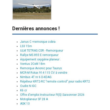
Dernières annonces !
Janus C +remorque cobra
LS3 15m
ULM TETRAS CSR - Remorqueur
Rallye MS 893 E remorqueur
équipement oxygène planeur .
Ventus 2CxM 18m
Remorque Avionic pour Taurus
MCR-M Rotax 914 115 CV à vendre
Nimbus 4T nr 6 D-KDAG
Répéteur KRT2-RC "remote control" pour radio KRT2
Oudie N IGC
K6 cr
Offre d'emploi Instructeur FI(S) Saisonnier 2026
Motoplaneur SF 28 A
ASK 13