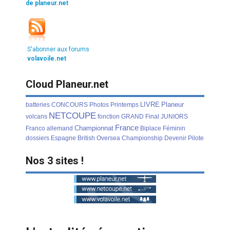
de planeur.net
S'abonner aux forums
volavoile.net
Cloud Planeur.net
LIVRE
Planeur
batteries
CONCOURS
Photos
Printemps
NETCOUPE
volcans
fonction
GRAND
Final
JUNIORS
France
Championnat
Franco
allemand
Biplace
Féminin
dossiers
Espagne
British
Oversea
Championship
Devenir
Pilote
Nos 3 sites !