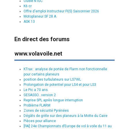
Oudie N IGC
K6 cr
Offre d'emploi Instructeur FI(S) Saisonnier 2026
Motoplaneur SF 28 A
ASK 13
En direct des forums
www.volavoile.net
KTrax : analyse de portée de Flarm non fonctionnelle
pour certains planeurs
position des turbulateurs sur LS7WL
Prolongation de potentiel pour LS4 et pour LS3
Le Pic a 70 ans.
GESASSO...version 2
Reprise SPL après longue interruption
Problème FLARM
Zones de sécurité Pyrénées
Dégâts de grêle sur des planeurs à la Motte du Caire
Pièces pour alliance
[FAI] 24e Championnats d’Europe de vol à voile du 11 au