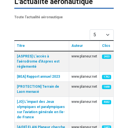
L'actualité aéronautique
Toute l'actualité aéronautique
Afficher #
Titre
Auteur
Clics
Articles
[ASPRES] L’accès à
www.planeur.net
2403
l’aérodrome d’Aspres est
réglementé
[BEA] Rapport annuel 2023
www.planeur.net
1742
[PROTECTION] Terrain de
www.planeur.net
1648
Laon menacé
[JO] L’impact des Jeux
www.planeur.net
4662
olympiques et paralympiques
sur l’aviation générale en Ile-
de-France
[AIDE] ELAN Planeur cherche
www.planeur.net
1643