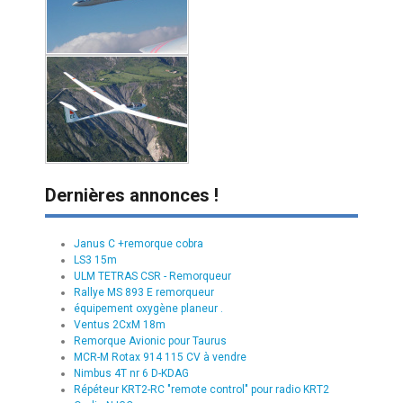
Dernières annonces !
Janus C +remorque cobra
LS3 15m
ULM TETRAS CSR - Remorqueur
Rallye MS 893 E remorqueur
équipement oxygène planeur .
Ventus 2CxM 18m
Remorque Avionic pour Taurus
MCR-M Rotax 914 115 CV à vendre
Nimbus 4T nr 6 D-KDAG
Répéteur KRT2-RC "remote control" pour radio KRT2