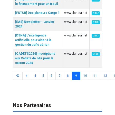
le financement pour un treuil
[FUTUR] Des planeurs Cargo ?
www.planeur.net
1807
[EAS] Newsletter - Janvier
www.planeur.net
1856
2024
[DSNA] L'intelligence
www.planeur.net
2347
artificielle pour aider à la
gestion du trafic aérien
[CADETS2024] Inscriptions
www.planeur.net
2188
aux Cadets de l'Air pour la
saison 2024
4
5
6
7
8
9
10
11
12
Page 9 sur 62
Nos Partenaires