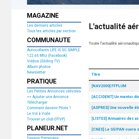
MAGAZINE
L'actualité aé
Les derniers articles
Tous les articles par section
COMMUNAUTE
Toute l'actualité aéronautiq
Autocollants LIFE IS SO SIMPLE
122.65 Mhz (Facebook)
Vidéos (Gliding TV)
Album photos
Newsletter
Titre
PRATIQUE
Articles
[NAV2000] FFPLUM
Les Petites Annonces vélivoles
[ACCIDENT] Un mentor disp
>> Ajouter une Annonce
Télécharger
[ASPRES] Une nouvelle éta
Comment devenir Pilote ?
Le Vol à Voile
[LISTES] Annuaires des as
Trouver un club (FFVP)
PLANEUR.NET
[CNES] Le GEIPAN ouvre 
Devenir Partenaire