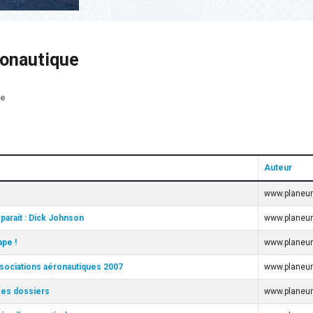
ronautique
ue
Auteur
www.planeur
arait : Dick Johnson
www.planeur
pe !
www.planeur
sociations aéronautiques 2007
www.planeur
ses dossiers
www.planeur