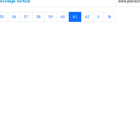
écollage vertical
www.planeur
55
56
57
58
59
60
61
62