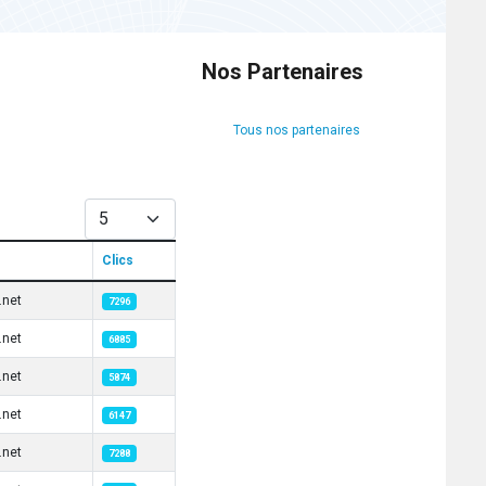
Nos Partenaires
Tous nos partenaires
Afficher #
Clics
.net
7296
.net
6885
.net
5874
.net
6147
.net
7288