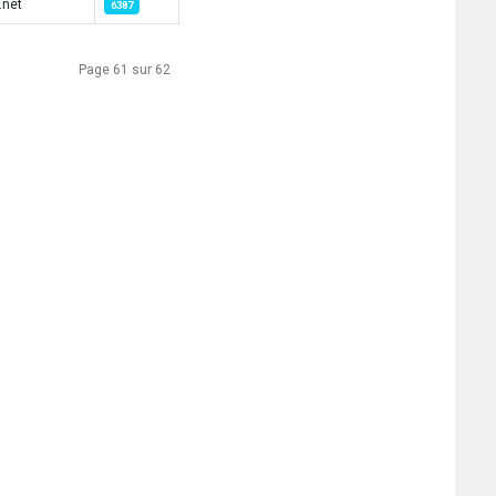
.net
6387
Page 61 sur 62