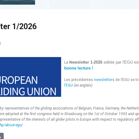
ter 1/2026
t
ewsletter 1-2026
editée par l'EGU est
La
N
bonne lecture !
Les précédentes
newsletters
de l’EGU se tr
l’EGU
(en anglais)
.
 representatives of the gliding associations of Belgium, France, Germany, the Netherl
ere adopted at the first congress held in Strasbourg on the 1st of October 1993 and u
resentative of the interests of all glider pilots in Europe with respect to regulatory aff
php/about-egu/
U] 33rd EGU Congress 2026
uivant : [!] Menaces à Montluçon-Guéret