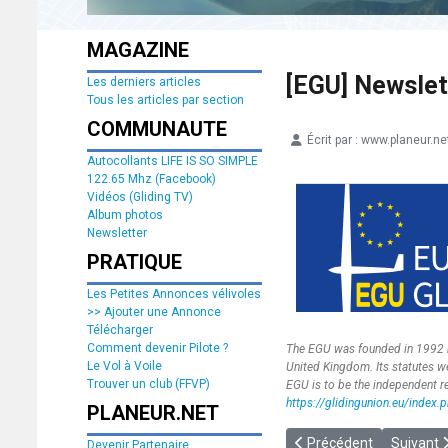
MAGAZINE
[EGU] Newslet
Les derniers articles
Tous les articles par section
COMMUNAUTE
Écrit par :
www.planeur.ne
Détails
Autocollants LIFE IS SO SIMPLE
122.65 Mhz (Facebook)
Vidéos (Gliding TV)
Album photos
Newsletter
PRATIQUE
Les Petites Annonces vélivoles
>> Ajouter une Annonce
Télécharger
Comment devenir Pilote ?
The EGU was founded in 1992 by
Le Vol à Voile
United Kingdom. Its statutes w
Trouver un club (FFVP)
EGU is to be the independent rep
https://glidingunion.eu/index.
PLANEUR.NET
Article précédent : [EG
Article s
Précédent
Suivant
Devenir Partenaire