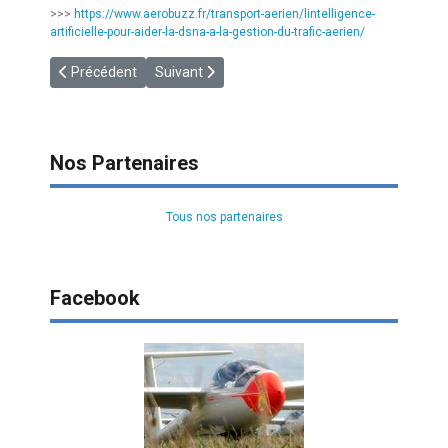
>>>
https://www.aerobuzz.fr/transport-aerien/lintelligence-
artificielle-pour-aider-la-dsna-a-la-gestion-du-trafic-aerien/
Article précédent : [EAS] Newsletter - Janvier 2024
Article suivant : [CADETS2024] Inscriptions aux
Précédent
Suivant
Nos Partenaires
Tous nos partenaires
Facebook