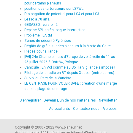
pour certains planeurs
position des turbulateurs sur LS7WL
Prolongation de potentiel pour LS4 et pour LS3
Le Pic a 70 ans.
GESASSO...version 2
Reprise SPL après longue interruption
Problème FLARM
Zones de sécurité Pyrénées
Dégâts de grêle sur des planeurs à la Motte du Caire
Pièces pour alliance
[FAI] 24e Championnats d’Europe de vol à voile du 11 au
25 juillet 2026 à Ostrów, Pologne
Canicule : En Vol comme au Sol, la Vigilance s’impose !
Pilotage de la radio en BT depuis Xcsoar (entre autres)
Survol du Parc de la Vanoise
LE CENTRAGE POUR VOLER SAFE : création d'une marge
dans la plage de centrage
S'enregistrer
Devenir L'un de nos Partenaires
Newsletter
Autocollants
Contactez nous
A propos
Copyright © 2000 - 2022 www.planeur.net
Association loi 1908, déclarée au tribunal d'instance de