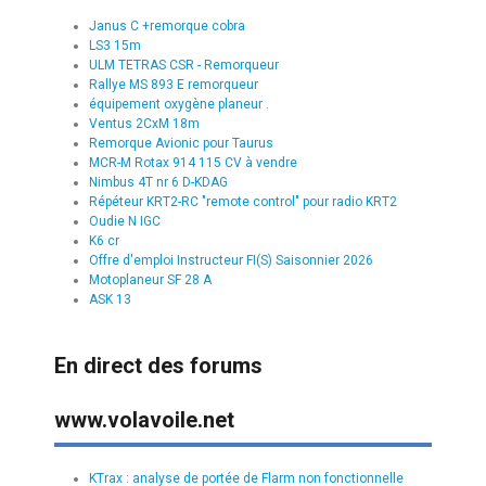
Janus C +remorque cobra
LS3 15m
ULM TETRAS CSR - Remorqueur
Rallye MS 893 E remorqueur
équipement oxygène planeur .
Ventus 2CxM 18m
Remorque Avionic pour Taurus
MCR-M Rotax 914 115 CV à vendre
Nimbus 4T nr 6 D-KDAG
Répéteur KRT2-RC "remote control" pour radio KRT2
Oudie N IGC
K6 cr
Offre d'emploi Instructeur FI(S) Saisonnier 2026
Motoplaneur SF 28 A
ASK 13
En direct des forums
www.volavoile.net
KTrax : analyse de portée de Flarm non fonctionnelle