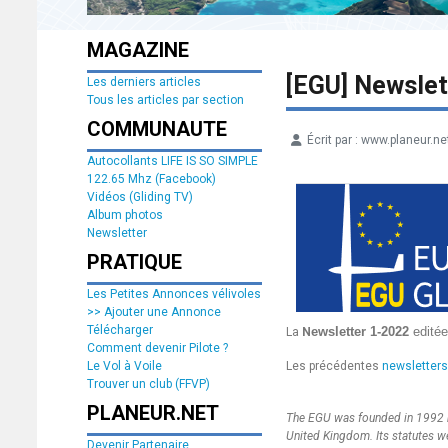
MAGAZINE
[EGU] Newslet
Les derniers articles
Tous les articles par section
COMMUNAUTE
Écrit par :
www.planeur.ne
Détails
Autocollants LIFE IS SO SIMPLE
122.65 Mhz (Facebook)
Vidéos (Gliding TV)
Album photos
Newsletter
PRATIQUE
Les Petites Annonces vélivoles
>> Ajouter une Annonce
Télécharger
ewsletter 1-2022
editée
La
N
Comment devenir Pilote ?
Les précédentes
newsletters
Le Vol à Voile
Trouver un club (FFVP)
PLANEUR.NET
The EGU was founded in 1992 by
United Kingdom. Its statutes w
Devenir Partenaire