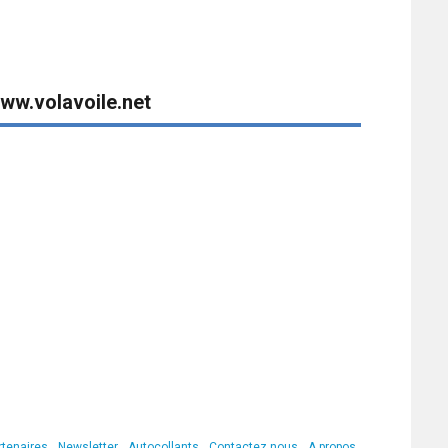
ww.volavoile.net
rtenaires
Newsletter
Autocollants
Contactez nous
A propos