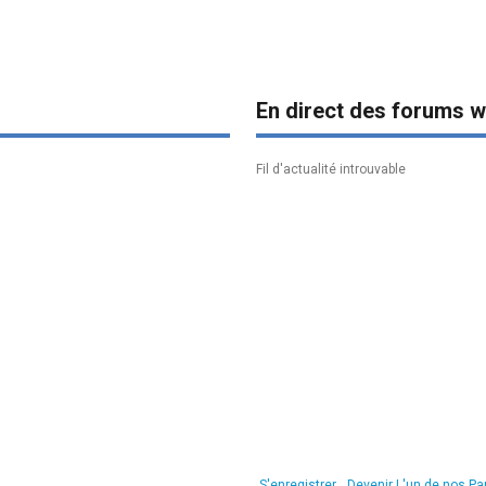
En direct des forums w
Fil d'actualité introuvable
S'enregistrer
Devenir L'un de nos Pa