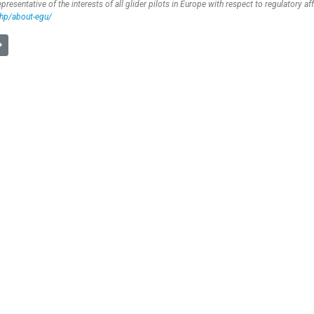
resentative of the interests of all glider pilots in Europe with respect to regulatory aff
php/about-egu/
 EX] Le planeur solaire autonome
uivant : [90ANS] Premier vol à la Montagne Noire