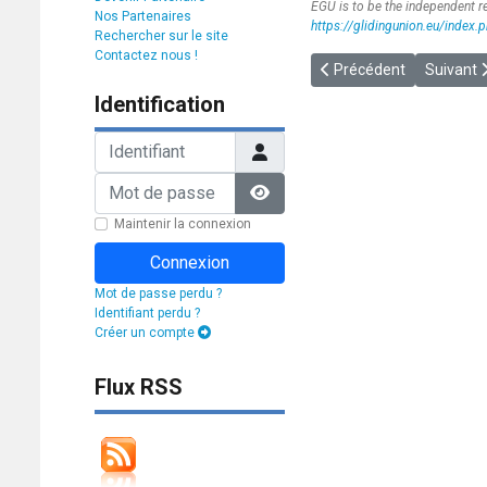
EGU is to be the independent rep
Nos Partenaires
https://glidingunion.eu/index.
Rechercher sur le site
Contactez nous !
Article précédent : [SOL
Article s
Précédent
Suivant
Identification
Identifiant
Mot de passe
Afficher le mot de passe
Maintenir la connexion
Connexion
Mot de passe perdu ?
Identifiant perdu ?
Créer un compte
Flux RSS