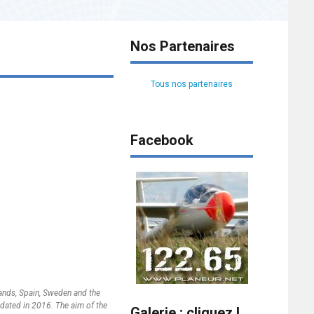
Nos Partenaires
Tous nos partenaires
Facebook
ands, Spain, Sweden and the
pdated in 2016. The aim of the
Galerie : cliquez !