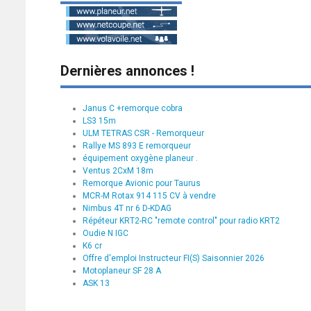
Dernières annonces !
Janus C +remorque cobra
LS3 15m
ULM TETRAS CSR - Remorqueur
Rallye MS 893 E remorqueur
équipement oxygène planeur .
Ventus 2CxM 18m
Remorque Avionic pour Taurus
MCR-M Rotax 914 115 CV à vendre
Nimbus 4T nr 6 D-KDAG
Répéteur KRT2-RC "remote control" pour radio KRT2
Oudie N IGC
K6 cr
Offre d'emploi Instructeur FI(S) Saisonnier 2026
Motoplaneur SF 28 A
ASK 13