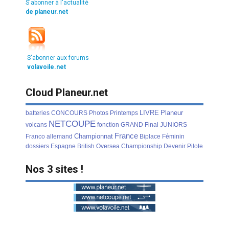
S'abonner à l'actualité
de planeur.net
S'abonner aux forums
volavoile.net
Cloud Planeur.net
LIVRE
Planeur
batteries
CONCOURS
Photos
Printemps
NETCOUPE
volcans
fonction
GRAND
Final
JUNIORS
France
Championnat
Franco
allemand
Biplace
Féminin
dossiers
Espagne
British
Oversea
Championship
Devenir
Pilote
Nos 3 sites !