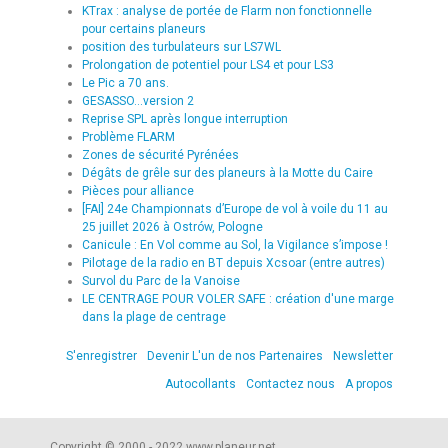
KTrax : analyse de portée de Flarm non fonctionnelle
pour certains planeurs
position des turbulateurs sur LS7WL
Prolongation de potentiel pour LS4 et pour LS3
Le Pic a 70 ans.
GESASSO...version 2
Reprise SPL après longue interruption
Problème FLARM
Zones de sécurité Pyrénées
Dégâts de grêle sur des planeurs à la Motte du Caire
Pièces pour alliance
[FAI] 24e Championnats d’Europe de vol à voile du 11 au
25 juillet 2026 à Ostrów, Pologne
Canicule : En Vol comme au Sol, la Vigilance s’impose !
Pilotage de la radio en BT depuis Xcsoar (entre autres)
Survol du Parc de la Vanoise
LE CENTRAGE POUR VOLER SAFE : création d'une marge
dans la plage de centrage
S'enregistrer
Devenir L'un de nos Partenaires
Newsletter
Autocollants
Contactez nous
A propos
Copyright © 2000 - 2022 www.planeur.net