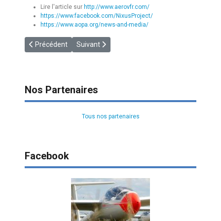
Lire l'article sur
http://www.aerovfr.com/
https://www.facebook.com/NixusProject/
https://www.aopa.org/news-and-media/
Article précédent : [AERO19] THE NEW ARCUS
Article suivant : [EGU] Newsletter 1/2019
Précédent
Suivant
Nos Partenaires
Tous nos partenaires
Facebook