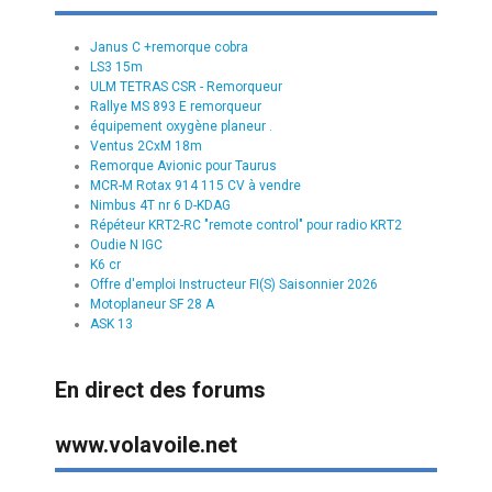
Janus C +remorque cobra
LS3 15m
ULM TETRAS CSR - Remorqueur
Rallye MS 893 E remorqueur
équipement oxygène planeur .
Ventus 2CxM 18m
Remorque Avionic pour Taurus
MCR-M Rotax 914 115 CV à vendre
Nimbus 4T nr 6 D-KDAG
Répéteur KRT2-RC "remote control" pour radio KRT2
Oudie N IGC
K6 cr
Offre d'emploi Instructeur FI(S) Saisonnier 2026
Motoplaneur SF 28 A
ASK 13
En direct des forums
www.volavoile.net