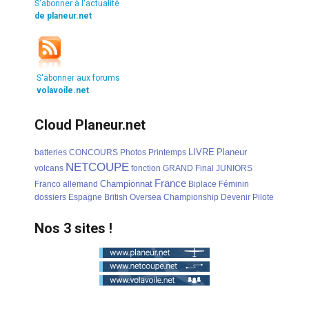
S'abonner à l'actualité
de planeur.net
S'abonner aux forums
volavoile.net
Cloud Planeur.net
LIVRE
Planeur
batteries
CONCOURS
Photos
Printemps
NETCOUPE
volcans
fonction
GRAND
Final
JUNIORS
France
Championnat
Franco
allemand
Biplace
Féminin
dossiers
Espagne
British
Oversea
Championship
Devenir
Pilote
Nos 3 sites !