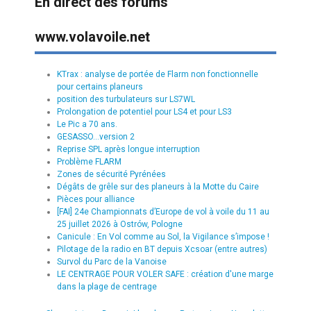
En direct des forums
www.volavoile.net
KTrax : analyse de portée de Flarm non fonctionnelle
pour certains planeurs
position des turbulateurs sur LS7WL
Prolongation de potentiel pour LS4 et pour LS3
Le Pic a 70 ans.
GESASSO...version 2
Reprise SPL après longue interruption
Problème FLARM
Zones de sécurité Pyrénées
Dégâts de grêle sur des planeurs à la Motte du Caire
Pièces pour alliance
[FAI] 24e Championnats d’Europe de vol à voile du 11 au
25 juillet 2026 à Ostrów, Pologne
Canicule : En Vol comme au Sol, la Vigilance s’impose !
Pilotage de la radio en BT depuis Xcsoar (entre autres)
Survol du Parc de la Vanoise
LE CENTRAGE POUR VOLER SAFE : création d'une marge
dans la plage de centrage