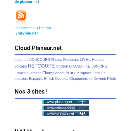
de planeur.net
S'abonner aux forums
volavoile.net
Cloud Planeur.net
LIVRE
Planeur
batteries
CONCOURS
Photos
Printemps
NETCOUPE
volcans
fonction
GRAND
Final
JUNIORS
France
Championnat
Franco
allemand
Biplace
Féminin
dossiers
Espagne
British
Oversea
Championship
Devenir
Pilote
Nos 3 sites !