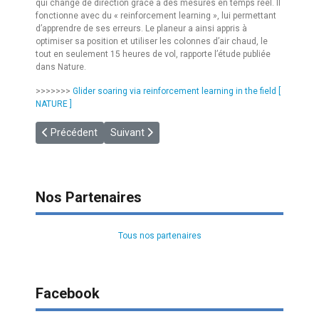
qui change de direction grâce à des mesures en temps réel. Il
fonctionne avec du « reinforcement learning », lui permettant
d’apprendre de ses erreurs. Le planeur a ainsi appris à
optimiser sa position et utiliser les colonnes d’air chaud, le
tout en seulement 15 heures de vol, rapporte l’étude publiée
dans Nature.
>>>>>>>
Glider soaring via reinforcement learning in the field [
NATURE ]
Article précédent : [GIPAG] 55 ans !
Article suivant : [GNAV] Le G-NAV à l’Université
Précédent
Suivant
Nos Partenaires
Tous nos partenaires
Facebook