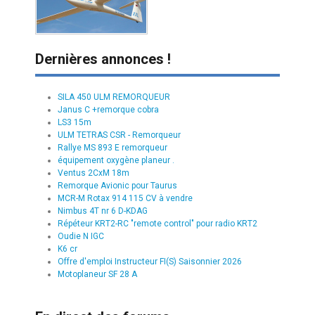
Dernières annonces !
SILA 450 ULM REMORQUEUR
Janus C +remorque cobra
LS3 15m
ULM TETRAS CSR - Remorqueur
Rallye MS 893 E remorqueur
équipement oxygène planeur .
Ventus 2CxM 18m
Remorque Avionic pour Taurus
MCR-M Rotax 914 115 CV à vendre
Nimbus 4T nr 6 D-KDAG
Répéteur KRT2-RC "remote control" pour radio KRT2
Oudie N IGC
K6 cr
Offre d'emploi Instructeur FI(S) Saisonnier 2026
Motoplaneur SF 28 A