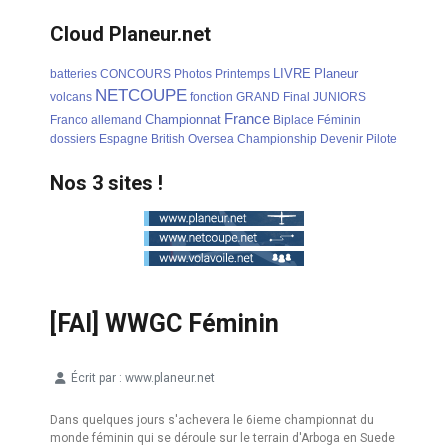
Cloud Planeur.net
LIVRE
Planeur
batteries
CONCOURS
Photos
Printemps
NETCOUPE
volcans
fonction
GRAND
Final
JUNIORS
France
Championnat
Franco
allemand
Biplace
Féminin
dossiers
Espagne
British
Oversea
Championship
Devenir
Pilote
Nos 3 sites !
[FAI] WWGC Féminin
Écrit par :
www.planeur.net
Détails
Dans quelques jours s'achevera le 6ieme championnat du
monde féminin qui se déroule sur le terrain d'Arboga en Suede