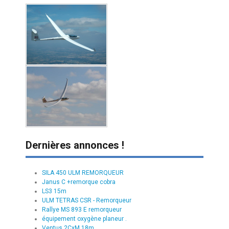
Dernières annonces !
SILA 450 ULM REMORQUEUR
Janus C +remorque cobra
LS3 15m
ULM TETRAS CSR - Remorqueur
Rallye MS 893 E remorqueur
équipement oxygène planeur .
Ventus 2CxM 18m