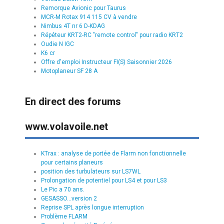
Remorque Avionic pour Taurus
MCR-M Rotax 914 115 CV à vendre
Nimbus 4T nr 6 D-KDAG
Répéteur KRT2-RC "remote control" pour radio KRT2
Oudie N IGC
K6 cr
Offre d'emploi Instructeur FI(S) Saisonnier 2026
Motoplaneur SF 28 A
En direct des forums
www.volavoile.net
KTrax : analyse de portée de Flarm non fonctionnelle
pour certains planeurs
position des turbulateurs sur LS7WL
Prolongation de potentiel pour LS4 et pour LS3
Le Pic a 70 ans.
GESASSO...version 2
Reprise SPL après longue interruption
Problème FLARM