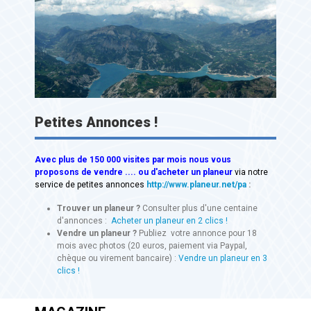
Petites Annonces !
Avec
plus de 150 000 visites
par mois nous vous
proposons de vendre .... ou d'acheter un planeur
via notre
service de petites annonces
http://www.planeur.net/pa
:
Trouver un planeur ?
Consulter plus d'une centaine
d'annonces :
Acheter un planeur en 2 clics !
Vendre un planeur ?
Publiez votre annonce pour 18
mois avec photos (20 euros, paiement via Paypal,
chèque ou virement bancaire) :
Vendre un planeur en 3
clics !