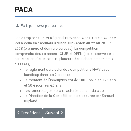
PACA
Écrit par :
www.planeur.net
Détails
Le Championnat Inter-Régional Provence-Alpes- Cote-d'Azur de
Vol à Voile se déroulera à Vinon sur Verdon du 22 au 28 juin
2008 (premiere et derniere épreuve). La compétition
comprendra deux classes : CLUB et OPEN (sous réserve de la
participation d'au moins 10 planeurs dans chacune des deux
classes),
le reglement sera celui des compétitions FFVV avec
handicap dans les 2 classes,
le montant de l'inscription est de 100 € pour les +25 ans
et 50 € pour les -25 ans,
les remorquages seront facturés au tarif du club,
la Direction de la Compétition sera assurée par Samuel
Dupland.
Article précédent : [CDF] ST FLO 2008
Article suivant : [REGIONAL] Lorraine 2008
Précédent
Suivant