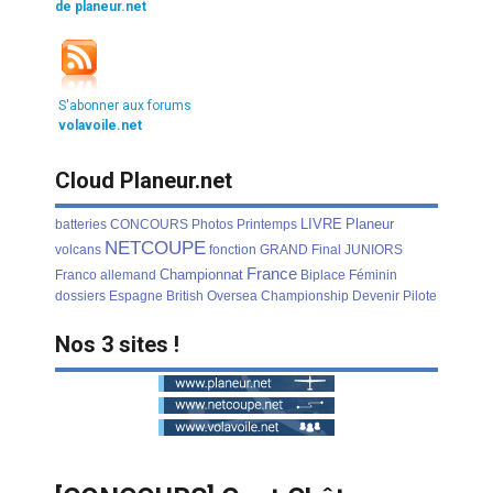
de planeur.net
S'abonner aux forums
volavoile.net
Cloud Planeur.net
LIVRE
Planeur
batteries
CONCOURS
Photos
Printemps
NETCOUPE
volcans
fonction
GRAND
Final
JUNIORS
France
Championnat
Franco
allemand
Biplace
Féminin
dossiers
Espagne
British
Oversea
Championship
Devenir
Pilote
Nos 3 sites !