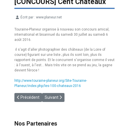
[CONCOURS] Cent Châteaux
Écrit par :
www.planeur.net
Détails
Touraine-Planeur organise à nouveau son concours amical,
international et bisannuel du samedi 30 juillet au samedi 6
août 2016.
il s'agit d'aller photographier des châteaux (de la Loire of
course) figurant sur une liste ; plus ils sont loin, plus ils
rapportent de points. Et le concurrent s'organise comme il veut
: à l'ouest, à l'est... Mais très vite on se prend au jeu, la gagne
devient féroce !
http://www.touraine-planeur.org/Site-Touraine-
Planeur/index.php/les-100-chateaux-2016
Article précédent : [COMPETITION] Juillet - Aout 2016
Article suivant : [EQF] Récits de Guillaume en 
Précédent
Suivant
Nos Partenaires