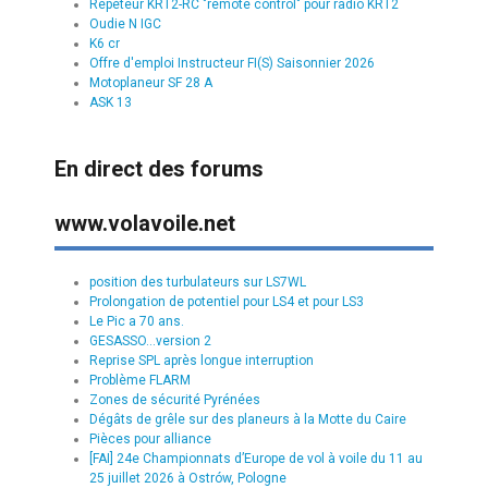
Répéteur KRT2-RC "remote control" pour radio KRT2
Oudie N IGC
K6 cr
Offre d'emploi Instructeur FI(S) Saisonnier 2026
Motoplaneur SF 28 A
ASK 13
En direct des forums
www.volavoile.net
position des turbulateurs sur LS7WL
Prolongation de potentiel pour LS4 et pour LS3
Le Pic a 70 ans.
GESASSO...version 2
Reprise SPL après longue interruption
Problème FLARM
Zones de sécurité Pyrénées
Dégâts de grêle sur des planeurs à la Motte du Caire
Pièces pour alliance
[FAI] 24e Championnats d’Europe de vol à voile du 11 au
25 juillet 2026 à Ostrów, Pologne