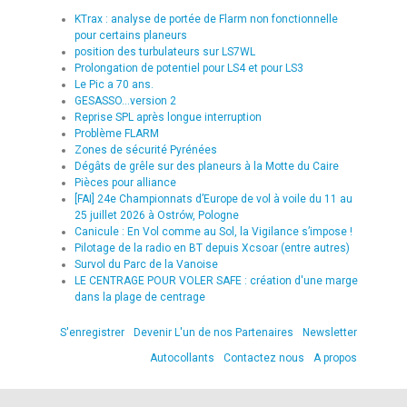
KTrax : analyse de portée de Flarm non fonctionnelle
pour certains planeurs
position des turbulateurs sur LS7WL
Prolongation de potentiel pour LS4 et pour LS3
Le Pic a 70 ans.
GESASSO...version 2
Reprise SPL après longue interruption
Problème FLARM
Zones de sécurité Pyrénées
Dégâts de grêle sur des planeurs à la Motte du Caire
Pièces pour alliance
[FAI] 24e Championnats d’Europe de vol à voile du 11 au
25 juillet 2026 à Ostrów, Pologne
Canicule : En Vol comme au Sol, la Vigilance s’impose !
Pilotage de la radio en BT depuis Xcsoar (entre autres)
Survol du Parc de la Vanoise
LE CENTRAGE POUR VOLER SAFE : création d'une marge
dans la plage de centrage
S'enregistrer
Devenir L'un de nos Partenaires
Newsletter
Autocollants
Contactez nous
A propos