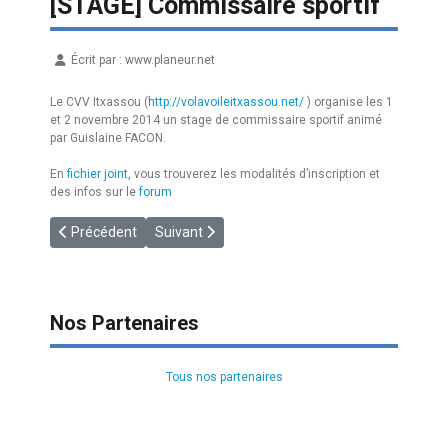
[STAGE] Commissaire sportif
Écrit par :
www.planeur.net
Détails
Le CVV Itxassou (
http://volavoileitxassou.net/
) organise les 1
et 2 novembre 2014 un stage de commissaire sportif animé
par Guislaine FACON.
En
fichier joint,
vous trouverez les modalités d’inscription et
des infos sur le
forum
Article précédent : [CDF2015] Buno - 18 m et libre
Article suivant : [CDF] Vichy 2014
Précédent
Suivant
Nos Partenaires
Tous nos partenaires