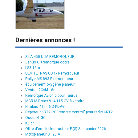
Dernières annonces !
SILA 450 ULM REMORQUEUR
Janus C +remorque cobra
LS3 15m
ULM TETRAS CSR - Remorqueur
Rallye MS 893 E remorqueur
équipement oxygène planeur .
Ventus 2CxM 18m
Remorque Avionic pour Taurus
MCR-M Rotax 914 115 CV à vendre
Nimbus 4T nr 6 D-KDAG
Répéteur KRT2-RC "remote control" pour radio KRT2
Oudie N IGC
K6 cr
Offre d'emploi Instructeur FI(S) Saisonnier 2026
Motoplaneur SF 28 A