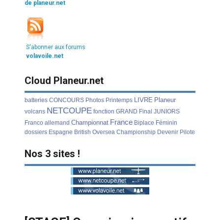
de planeur.net
S'abonner aux forums
volavoile.net
Cloud Planeur.net
LIVRE
Planeur
batteries
CONCOURS
Photos
Printemps
NETCOUPE
volcans
fonction
GRAND
Final
JUNIORS
France
Championnat
Franco
allemand
Biplace
Féminin
dossiers
Espagne
British
Oversea
Championship
Devenir
Pilote
Nos 3 sites !