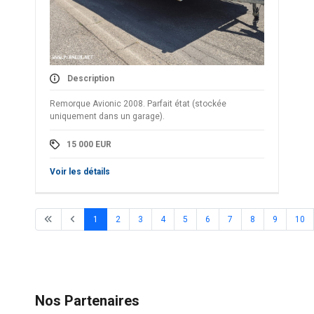
Description
Remorque Avionic 2008. Parfait état (stockée
uniquement dans un garage).
15 000
EUR
Voir les détails
1
2
3
4
5
6
7
8
9
10
Nos Partenaires