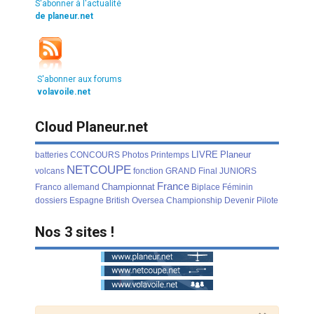
S'abonner à l'actualité
de planeur.net
S'abonner aux forums
volavoile.net
Cloud Planeur.net
LIVRE
Planeur
batteries
CONCOURS
Photos
Printemps
NETCOUPE
volcans
fonction
GRAND
Final
JUNIORS
France
Championnat
Franco
allemand
Biplace
Féminin
dossiers
Espagne
British
Oversea
Championship
Devenir
Pilote
Nos 3 sites !