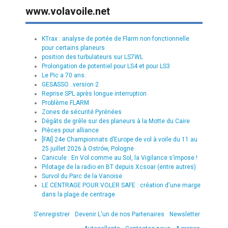
www.volavoile.net
KTrax : analyse de portée de Flarm non fonctionnelle
pour certains planeurs
position des turbulateurs sur LS7WL
Prolongation de potentiel pour LS4 et pour LS3
Le Pic a 70 ans.
GESASSO...version 2
Reprise SPL après longue interruption
Problème FLARM
Zones de sécurité Pyrénées
Dégâts de grêle sur des planeurs à la Motte du Caire
Pièces pour alliance
[FAI] 24e Championnats d’Europe de vol à voile du 11 au
25 juillet 2026 à Ostrów, Pologne
Canicule : En Vol comme au Sol, la Vigilance s’impose !
Pilotage de la radio en BT depuis Xcsoar (entre autres)
Survol du Parc de la Vanoise
LE CENTRAGE POUR VOLER SAFE : création d'une marge
dans la plage de centrage
S'enregistrer
Devenir L'un de nos Partenaires
Newsletter