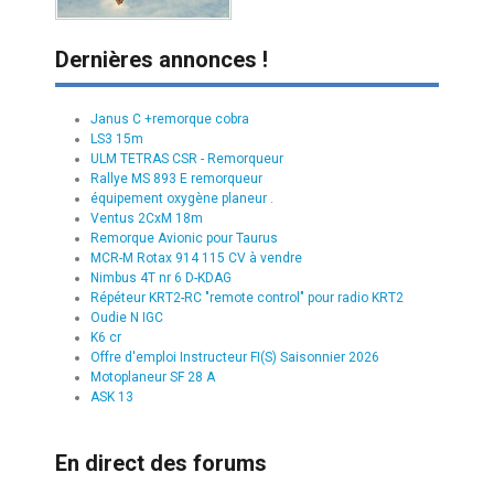
Dernières annonces !
Janus C +remorque cobra
LS3 15m
ULM TETRAS CSR - Remorqueur
Rallye MS 893 E remorqueur
équipement oxygène planeur .
Ventus 2CxM 18m
Remorque Avionic pour Taurus
MCR-M Rotax 914 115 CV à vendre
Nimbus 4T nr 6 D-KDAG
Répéteur KRT2-RC "remote control" pour radio KRT2
Oudie N IGC
K6 cr
Offre d'emploi Instructeur FI(S) Saisonnier 2026
Motoplaneur SF 28 A
ASK 13
En direct des forums