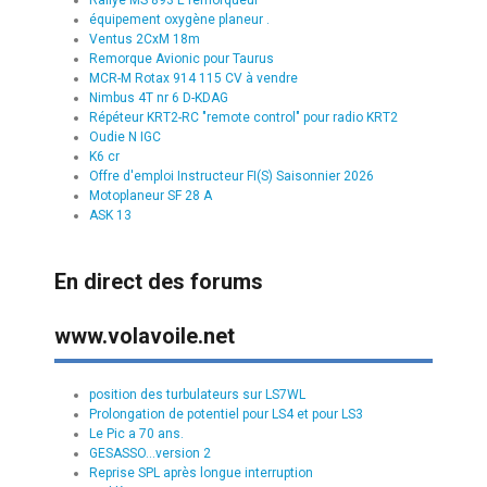
Rallye MS 893 E remorqueur
équipement oxygène planeur .
Ventus 2CxM 18m
Remorque Avionic pour Taurus
MCR-M Rotax 914 115 CV à vendre
Nimbus 4T nr 6 D-KDAG
Répéteur KRT2-RC "remote control" pour radio KRT2
Oudie N IGC
K6 cr
Offre d'emploi Instructeur FI(S) Saisonnier 2026
Motoplaneur SF 28 A
ASK 13
En direct des forums
www.volavoile.net
position des turbulateurs sur LS7WL
Prolongation de potentiel pour LS4 et pour LS3
Le Pic a 70 ans.
GESASSO...version 2
Reprise SPL après longue interruption