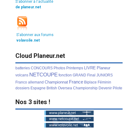
S'abonner à l'actualité
de planeur.net
S'abonner aux forums
volavoile.net
Cloud Planeur.net
LIVRE
Planeur
batteries
CONCOURS
Photos
Printemps
NETCOUPE
volcans
fonction
GRAND
Final
JUNIORS
France
Championnat
Franco
allemand
Biplace
Féminin
dossiers
Espagne
British
Oversea
Championship
Devenir
Pilote
Nos 3 sites !