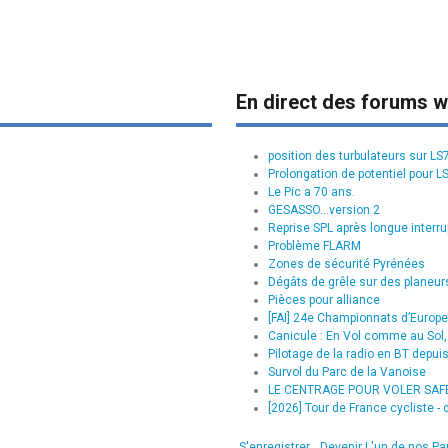
En direct des forums w
position des turbulateurs sur L
Prolongation de potentiel pour L
Le Pic a 70 ans.
GESASSO...version 2
Reprise SPL après longue interru
Problème FLARM
Zones de sécurité Pyrénées
Dégâts de grêle sur des planeurs
Pièces pour alliance
[FAI] 24e Championnats d’Europe 
Canicule : En Vol comme au Sol, 
Pilotage de la radio en BT depui
Survol du Parc de la Vanoise
LE CENTRAGE POUR VOLER SAFE :
[2026] Tour de France cycliste - d
S'enregistrer
Devenir L'un de nos Pa