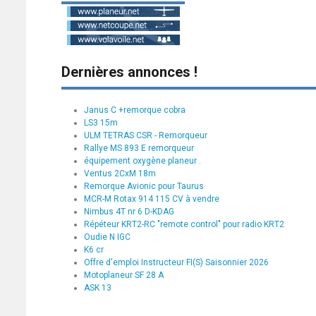
Dernières annonces !
Janus C +remorque cobra
LS3 15m
ULM TETRAS CSR - Remorqueur
Rallye MS 893 E remorqueur
équipement oxygène planeur .
Ventus 2CxM 18m
Remorque Avionic pour Taurus
MCR-M Rotax 914 115 CV à vendre
Nimbus 4T nr 6 D-KDAG
Répéteur KRT2-RC "remote control" pour radio KRT2
Oudie N IGC
K6 cr
Offre d'emploi Instructeur FI(S) Saisonnier 2026
Motoplaneur SF 28 A
ASK 13