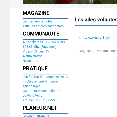
MAGAZINE
Les ailes volante
Les derniers articles
Tous les articles par section
COMMUNAUTE
http://www.survol.cjb.net
Autocollants LIFE IS SO SIMPLE
122.65 Mhz (Facebook)
Biographie, Pourquoi une ail
Vidéos (Gliding TV)
Album photos
Newsletter
PRATIQUE
Les Petites Annonces vélivoles
>> Ajouter une Annonce
Télécharger
Comment devenir Pilote ?
Le Vol à Voile
Trouver un club (FFVP)
PLANEUR.NET
Devenir Partenaire