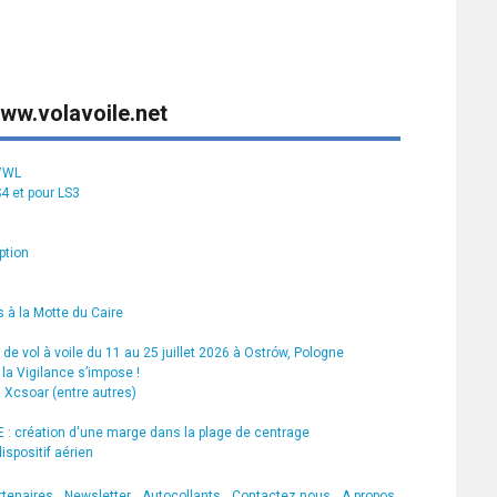
ww.volavoile.net
S7WL
S4 et pour LS3
ption
 à la Motte du Caire
de vol à voile du 11 au 25 juillet 2026 à Ostrów, Pologne
la Vigilance s’impose !
s Xcsoar (entre autres)
 création d'une marge dans la plage de centrage
ispositif aérien
rtenaires
Newsletter
Autocollants
Contactez nous
A propos