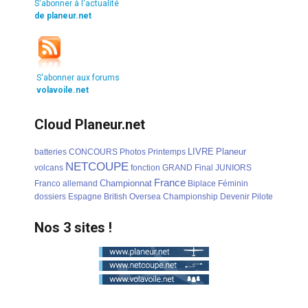
S'abonner à l'actualité
de planeur.net
S'abonner aux forums
volavoile.net
Cloud Planeur.net
LIVRE
Planeur
batteries
CONCOURS
Photos
Printemps
NETCOUPE
volcans
fonction
GRAND
Final
JUNIORS
France
Championnat
Franco
allemand
Biplace
Féminin
dossiers
Espagne
British
Oversea
Championship
Devenir
Pilote
Nos 3 sites !