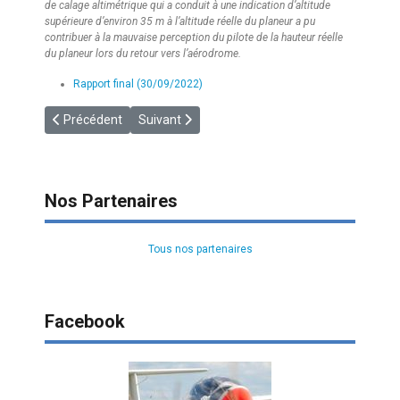
de calage altimétrique qui a conduit à une indication d’altitude
supérieure d’environ 35 m à l’altitude réelle du planeur a pu
contribuer à la mauvaise perception du pilote de la hauteur réelle
du planeur lors du retour vers l’aérodrome.
Rapport final (30/09/2022)
Article précédent : [RAPPEL] De la limite des 0,2 gr/l d’alcool
Article suivant : [SAFETY] Collision avoidance h
Précédent
Suivant
Nos Partenaires
Tous nos partenaires
Facebook