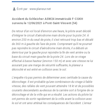
Écrit par :
www.planeur.net
Détails
Accident du Schleicher ASW24 immatriculé F-CGKH
survenu le 12/06/2021 à Pont-Saint-Vincent (54)
De retour d’un vol local d’environ une heure, le pilote avait décidé
d’intégrer le circuit d’aérodrome main droite pour la piste 24. À
environ 250 m du seuil de piste, il s’est retrouvé trop bas et décalé
de 360 m à gauche de l’axe de piste. Comprenant qu’il ne pourrait
pas rejoindre le circuit d’aérodrome main droite, il a débuté un
demi-tour par la gauche pour rejoindre la fin de vent arrière ou la
base du circuit main gauche de la piste 24. Lors de ce virage
effectué à basse hauteur (environ 150 m) et avec une vitesse ne lui
assurant pas une marge de sécurité suffisante, le planeur a
décroché et est entré en collision avec le sol.
L’enquête n’a pas permis de déterminer avec certitude la cause du
décrochage. Il est probable qu’une combinaison du virage à faible
vitesse, des rafales de vent pouvant atteindre 18 kt et de possibles
courants descendants au-dessus de la carrière soit à l’origine de ce
décrochage et de la vrille qui en a résulté. Les actions du pilote lui
ont permis de sortir rapidement de la vrille avant la collision avec
le sol et ont ainsi atténué les conséquences de l’accident. L’erreur