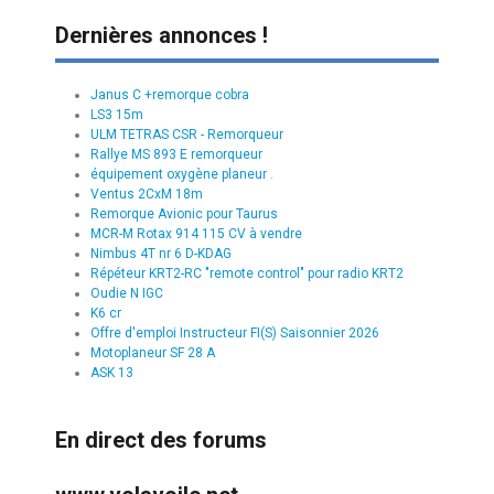
Dernières annonces !
Janus C +remorque cobra
LS3 15m
ULM TETRAS CSR - Remorqueur
Rallye MS 893 E remorqueur
équipement oxygène planeur .
Ventus 2CxM 18m
Remorque Avionic pour Taurus
MCR-M Rotax 914 115 CV à vendre
Nimbus 4T nr 6 D-KDAG
Répéteur KRT2-RC "remote control" pour radio KRT2
Oudie N IGC
K6 cr
Offre d'emploi Instructeur FI(S) Saisonnier 2026
Motoplaneur SF 28 A
ASK 13
En direct des forums