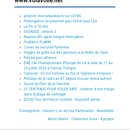
www.volavoile.net
position des turbulateurs sur LS7WL
Prolongation de potentiel pour LS4 et pour LS3
Le Pic a 70 ans.
GESASSO...version 2
Reprise SPL après longue interruption
Problème FLARM
Zones de sécurité Pyrénées
Dégâts de grêle sur des planeurs à la Motte du Caire
Pièces pour alliance
[FAI] 24e Championnats d’Europe de vol à voile du 11 au
25 juillet 2026 à Ostrów, Pologne
Canicule : En Vol comme au Sol, la Vigilance s’impose !
Pilotage de la radio en BT depuis Xcsoar (entre autres)
Survol du Parc de la Vanoise
LE CENTRAGE POUR VOLER SAFE : création d'une marge
dans la plage de centrage
[2026] Tour de France cycliste - dispositif aérien
S'enregistrer
Devenir L'un de nos Partenaires
Newsletter
Autocollants
Contactez nous
A propos