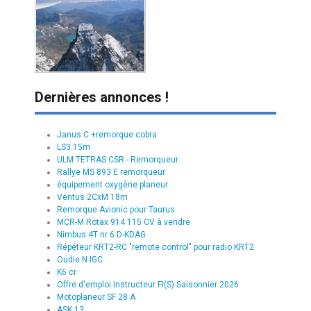
Dernières annonces !
Janus C +remorque cobra
LS3 15m
ULM TETRAS CSR - Remorqueur
Rallye MS 893 E remorqueur
équipement oxygène planeur .
Ventus 2CxM 18m
Remorque Avionic pour Taurus
MCR-M Rotax 914 115 CV à vendre
Nimbus 4T nr 6 D-KDAG
Répéteur KRT2-RC "remote control" pour radio KRT2
Oudie N IGC
K6 cr
Offre d'emploi Instructeur FI(S) Saisonnier 2026
Motoplaneur SF 28 A
ASK 13