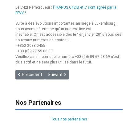
Le C42| Remorqueur :
l’ IKARUS C42|B et C sont agréé par la
FFVV !
Suite à des évolutions importantes au siège à Luxembourg,
nous avons déterminé qu’un numéro fixe est
inévitable. On est accessible dès le 1er janvier 2016 sous ces
nouveaux numéros de contact :
• +352 2088 0455
• +33 (0)9 77 55 08 30
Veuillez ainsi noter que le numéro +33 (0)6 09 67 68 69 n’est
plus actif et ne sera plus utilisé dans le futur.
Article précédent : [PARTENAIRE] AERIAL Services & Technolo
Article suivant : [MILVUS] Veste spécialement p
Précédent
Suivant
Nos Partenaires
Tous nos partenaires