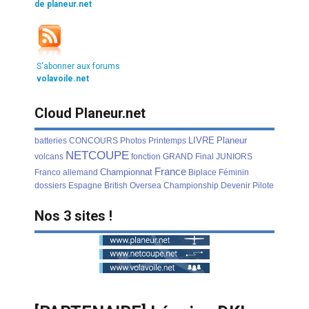
de planeur.net
S'abonner aux forums
volavoile.net
Cloud Planeur.net
LIVRE
Planeur
batteries
CONCOURS
Photos
Printemps
NETCOUPE
volcans
fonction
GRAND
Final
JUNIORS
France
Championnat
Franco
allemand
Biplace
Féminin
dossiers
Espagne
British
Oversea
Championship
Devenir
Pilote
Nos 3 sites !