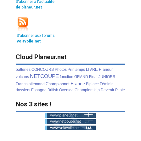
S'abonner à l'actualité
de planeur.net
S'abonner aux forums
volavoile.net
Cloud Planeur.net
LIVRE
Planeur
batteries
CONCOURS
Photos
Printemps
NETCOUPE
volcans
fonction
GRAND
Final
JUNIORS
France
Championnat
Franco
allemand
Biplace
Féminin
dossiers
Espagne
British
Oversea
Championship
Devenir
Pilote
Nos 3 sites !