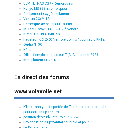
ULM TETRAS CSR - Remorqueur
Rallye MS 893 E remorqueur
équipement oxygène planeur .
Ventus 2CxM 18m
Remorque Avionic pour Taurus
MCR-M Rotax 914 115 CV à vendre
Nimbus 4T nr 6 D-KDAG
Répéteur KRT2-RC "remote control" pour radio KRT2
Oudie N IGC
K6 cr
Offre d'emploi Instructeur FI(S) Saisonnier 2026
Motoplaneur SF 28 A
En direct des forums
www.volavoile.net
KTrax : analyse de portée de Flarm non fonctionnelle
pour certains planeurs
position des turbulateurs sur LS7WL
Prolongation de potentiel pour LS4 et pour LS3
Le Pic a 70 ans.