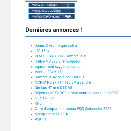
Dernières annonces !
Janus C +remorque cobra
LS3 15m
ULM TETRAS CSR - Remorqueur
Rallye MS 893 E remorqueur
équipement oxygène planeur .
Ventus 2CxM 18m
Remorque Avionic pour Taurus
MCR-M Rotax 914 115 CV à vendre
Nimbus 4T nr 6 D-KDAG
Répéteur KRT2-RC "remote control" pour radio KRT2
Oudie N IGC
K6 cr
Offre d'emploi Instructeur FI(S) Saisonnier 2026
Motoplaneur SF 28 A
ASK 13