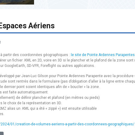
Espaces Aériens
t
 à partir des coordonnées géographiques :
le site de Pointe Ardennes Parapentes
er un fichier .KML en 2D, voire en 3D si le plancher et le plafond de la zone son
sur GoogleEarth, SD-VFR, Foreflight ou autres applications.
développé par Jean-Luc Gilson pour Pointe Ardennes Parapente avec la procédure su
itude sont rentrés dans le formulaire (pas d’obligation d’aller à la ligne entre chaqu
e dernier point soient identiques afin de « boucler » la zone.
ts est faite automatiquement.
llement) de définir plancher et plafond (en mètres ou pieds)
s le choix de la représentation en 3D.
.KMZ alias un .KML qui a été « zippé ») est ensuite utilisable
es.
/2024/01/creation-de-volumes-aeriens-a-partir-des-coordonnees-geographiques/