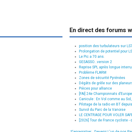
En direct des forums w
position des turbulateurs sur L
Prolongation de potentiel pour L
Le Pic a 70 ans.
GESASSO...version 2
Reprise SPL après longue interru
Problème FLARM
Zones de sécurité Pyrénées
Dégâts de grêle sur des planeurs
Pièces pour alliance
[FAI] 24e Championnats d’Europe 
Canicule : En Vol comme au Sol, 
Pilotage de la radio en BT depui
Survol du Parc de la Vanoise
LE CENTRAGE POUR VOLER SAFE :
[2026] Tour de France cycliste - d
S'enregistrer
Devenir L'un de nos Pa