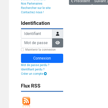
Article précédent : [VE
Article 
Précédent
Suivant
Nos Partenaires
Rechercher sur le site
Contactez nous !
Identification
Identifiant
Mot de passe
Afficher le mot de passe
Maintenir la connexion
Connexion
Mot de passe perdu ?
Identifiant perdu ?
Créer un compte
Flux RSS