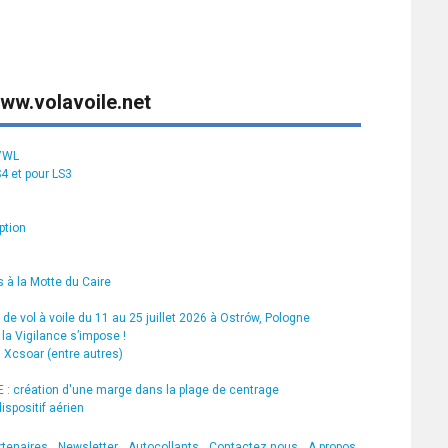
ww.volavoile.net
S7WL
S4 et pour LS3
ption
 à la Motte du Caire
de vol à voile du 11 au 25 juillet 2026 à Ostrów, Pologne
la Vigilance s’impose !
s Xcsoar (entre autres)
 création d'une marge dans la plage de centrage
ispositif aérien
rtenaires
Newsletter
Autocollants
Contactez nous
A propos