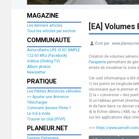
MAGAZINE
[EA] Volumes 
Les derniers articles
Tous les articles par section
COMMUNAUTE
Écrit par :
www.planeur.ne
Détails
Autocollants LIFE IS SO SIMPLE
122.65 Mhz (Facebook)
Création de volumes aériens
Vidéos (Gliding TV)
Parapente
permettant de génér
Album photos
ensite de visualiser la zone 
Newsletter
Cet outil informatique a été 
PRATIQUE
1) les points en longitude-lat
nécessaire que le premier et l
Les Petites Annonces vélivoles
2) la « conversion » des poin
>> Ajouter une Annonce
3) un tableau permet (éventue
Télécharger
et de faire dans ce dernier ca
Comment devenir Pilote ?
4) le fichier obtenu (.KML ou 
Le Vol à Voile
sur les applications déjà cité
Trouver un club (FFVP)
PLANEUR.NET
>>>
https://www.aerovfr.com
Devenir Partenaire