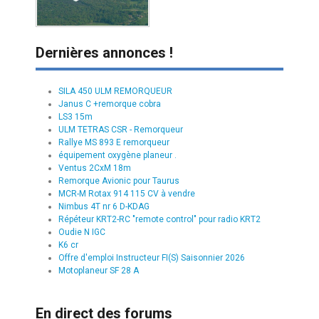
Dernières annonces !
SILA 450 ULM REMORQUEUR
Janus C +remorque cobra
LS3 15m
ULM TETRAS CSR - Remorqueur
Rallye MS 893 E remorqueur
équipement oxygène planeur .
Ventus 2CxM 18m
Remorque Avionic pour Taurus
MCR-M Rotax 914 115 CV à vendre
Nimbus 4T nr 6 D-KDAG
Répéteur KRT2-RC "remote control" pour radio KRT2
Oudie N IGC
K6 cr
Offre d'emploi Instructeur FI(S) Saisonnier 2026
Motoplaneur SF 28 A
En direct des forums