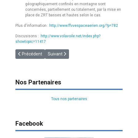
géographiquement confinés en montagne sont
concernées, partiellement ou totalement, par la mise en
place de ZRT basses et hautes selon le cas.
Plus d'information :
http://www.ffvvespaceaerien.org/?p=782
Discusisons :
http://www.volavoile.net/index.php?
showtopic=11417
Article précédent : [EA] Espaces Aeriens Tour de France 2015
Article suivant : [ALPES] Mise à jour de la LTA
Précédent
Suivant
Nos Partenaires
Tous nos partenaires
Facebook