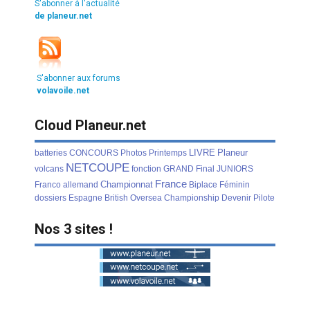
S'abonner à l'actualité
de planeur.net
S'abonner aux forums
volavoile.net
Cloud Planeur.net
LIVRE
Planeur
batteries
CONCOURS
Photos
Printemps
NETCOUPE
volcans
fonction
GRAND
Final
JUNIORS
France
Championnat
Franco
allemand
Biplace
Féminin
dossiers
Espagne
British
Oversea
Championship
Devenir
Pilote
Nos 3 sites !