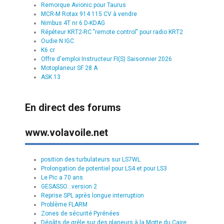
Remorque Avionic pour Taurus
MCR-M Rotax 914 115 CV à vendre
Nimbus 4T nr 6 D-KDAG
Répéteur KRT2-RC "remote control" pour radio KRT2
Oudie N IGC
K6 cr
Offre d'emploi Instructeur FI(S) Saisonnier 2026
Motoplaneur SF 28 A
ASK 13
En direct des forums
www.volavoile.net
position des turbulateurs sur LS7WL
Prolongation de potentiel pour LS4 et pour LS3
Le Pic a 70 ans.
GESASSO...version 2
Reprise SPL après longue interruption
Problème FLARM
Zones de sécurité Pyrénées
Dégâts de grêle sur des planeurs à la Motte du Caire