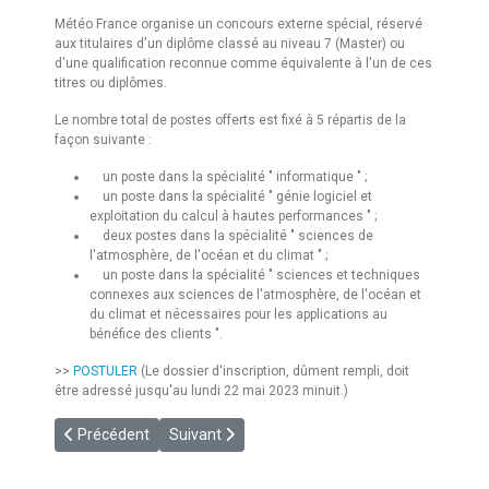
Météo France organise un concours externe spécial, réservé
aux titulaires d'un diplôme classé au niveau 7 (Master) ou
d'une qualification reconnue comme équivalente à l'un de ces
titres ou diplômes.
Le nombre total de postes offerts est fixé à 5 répartis de la
façon suivante :
un poste dans la spécialité " informatique " ;
un poste dans la spécialité " génie logiciel et
exploitation du calcul à hautes performances " ;
deux postes dans la spécialité " sciences de
l'atmosphère, de l'océan et du climat " ;
un poste dans la spécialité " sciences et techniques
connexes aux sciences de l'atmosphère, de l'océan et
du climat et nécessaires pour les applications au
bénéfice des clients ".
>>
POSTULER
(Le dossier d'inscription, dûment rempli, doit
être adressé jusqu'au lundi 22 mai 2023 minuit.)
Article précédent : [Cross Country Masterclass] Forecast sec
Article suivant : [MF] Objectifs et de perform
Précédent
Suivant