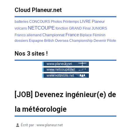
Cloud Planeur.net
LIVRE
Planeur
batteries
CONCOURS
Photos
Printemps
NETCOUPE
volcans
fonction
GRAND
Final
JUNIORS
France
Championnat
Franco
allemand
Biplace
Féminin
dossiers
Espagne
British
Oversea
Championship
Devenir
Pilote
Nos 3 sites !
[JOB] Devenez ingénieur(e) de
la météorologie
Écrit par :
www.planeur.net
Détails