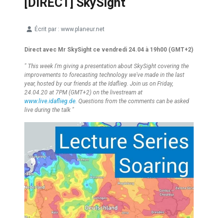
[DIRECT] SkySight
Écrit par :
www.planeur.net
Détails
Direct avec Mr SkySight ce vendredi 24.04 à 19h00 (GMT+2)
" This week I'm giving a presentation about SkySight covering the
improvements to forecasting technology we've made in the last
year, hosted by our friends at the Idaflieg. Join us on Friday,
24.04.20 at 7PM (GMT+2) on the livestream at
www.live.idaflieg.de.
Questions from the comments can be asked
live during the talk "