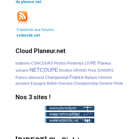
de planeur.net
S'abonner aux forums
volavoile.net
Cloud Planeur.net
LIVRE
Planeur
batteries
CONCOURS
Photos
Printemps
NETCOUPE
volcans
fonction
GRAND
Final
JUNIORS
France
Championnat
Franco
allemand
Biplace
Féminin
dossiers
Espagne
British
Oversea
Championship
Devenir
Pilote
Nos 3 sites !