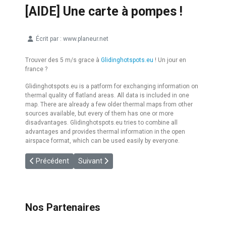
[AIDE] Une carte à pompes !
Écrit par :
www.planeur.net
Détails
Trouver des 5 m/s grace à
Glidinghotspots.eu
! Un jour en
france ?
Glidinghotspots.eu is a patform for exchanging information on
thermal quality of flatland areas. All data is included in one
map. There are already a few older thermal maps from other
sources available, but every of them has one or more
disadvantages. Glidinghotspots.eu tries to combine all
advantages and provides thermal information in the open
airspace format, which can be used easily by everyone.
Article précédent : [METEO] Quand l'onde est là !
Article suivant : [RASP] RASP-France/Europe
Précédent
Suivant
Nos Partenaires