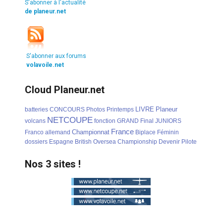
S'abonner à l'actualité
de planeur.net
S'abonner aux forums
volavoile.net
Cloud Planeur.net
LIVRE
Planeur
batteries
CONCOURS
Photos
Printemps
NETCOUPE
volcans
fonction
GRAND
Final
JUNIORS
France
Championnat
Franco
allemand
Biplace
Féminin
dossiers
Espagne
British
Oversea
Championship
Devenir
Pilote
Nos 3 sites !