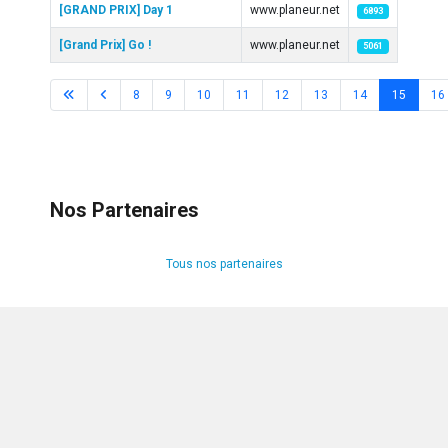
[GRAND PRIX] Day 1
www.planeur.net
6893
[Grand Prix] Go !
www.planeur.net
5061
8
9
10
11
12
13
14
15
16
Page 15 sur 17
Nos Partenaires
Tous nos partenaires