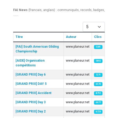
FAI News
(francais, anglais) : communiqués, records, badges,
......
Afficher #
Titre
Auteur
Clics
Articles
[FAI] South American Gliding
www.planeur.net
5381
Championship
[AIDE] Organisation
www.planeur.net
5892
compétitions
[GRAND PRIX] Day 6
www.planeur.net
7271
[GRAND PRIX] DAY 5
www.planeur.net
6570
[GRAND PRIX] Accident
www.planeur.net
8755
[GRAND PRIX] Day 3
www.planeur.net
6977
[GRAND PRIX] Day 2
www.planeur.net
6729