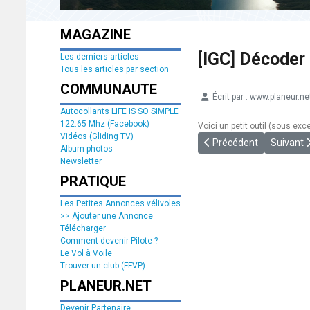
MAGAZINE
[IGC] Décoder 
Les derniers articles
Tous les articles par section
COMMUNAUTE
Écrit par :
www.planeur.ne
Détails
Autocollants LIFE IS SO SIMPLE
122.65 Mhz (Facebook)
Voici un petit outil (sous exce
Vidéos (Gliding TV)
Article précédent : [FAI
Article s
Précédent
Suivant
Album photos
Newsletter
PRATIQUE
Les Petites Annonces vélivoles
>> Ajouter une Annonce
Télécharger
Comment devenir Pilote ?
Le Vol à Voile
Trouver un club (FFVP)
PLANEUR.NET
Devenir Partenaire