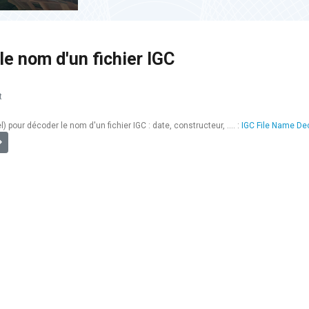
le nom d'un fichier IGC
t
l) pour décoder le nom d'un fichier IGC : date, constructeur, .... :
IGC File Name De
] 4ème Grand Prix Mondial
uivant : [IGC RANKING] Comment éditer votre compte ?