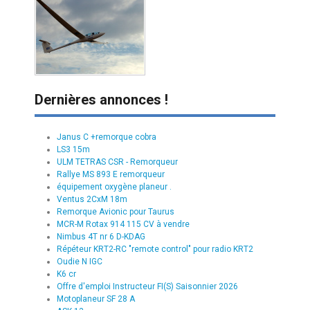
Dernières annonces !
Janus C +remorque cobra
LS3 15m
ULM TETRAS CSR - Remorqueur
Rallye MS 893 E remorqueur
équipement oxygène planeur .
Ventus 2CxM 18m
Remorque Avionic pour Taurus
MCR-M Rotax 914 115 CV à vendre
Nimbus 4T nr 6 D-KDAG
Répéteur KRT2-RC "remote control" pour radio KRT2
Oudie N IGC
K6 cr
Offre d'emploi Instructeur FI(S) Saisonnier 2026
Motoplaneur SF 28 A