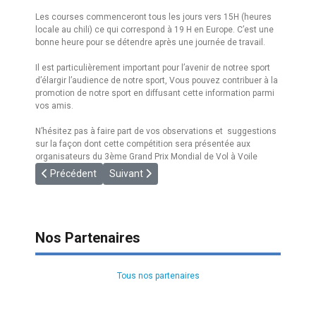
Les courses commenceront tous les jours vers 15H (heures
locale au chili) ce qui correspond à 19 H en Europe. C’est une
bonne heure pour se détendre après une journée de travail.
Il est particulièrement important pour l’avenir de notree sport
d’élargir l’audience de notre sport, Vous pouvez contribuer à la
promotion de notre sport en diffusant cette information parmi
vos amis.
N’hésitez pas à faire part de vos observations et suggestions
sur la façon dont cette compétition sera présentée aux
organisateurs du 3ème Grand Prix Mondial de Vol à Voile
Article précédent : [FAI] Secretaire Général
Article suivant : [SPORTING CODE] SC3
Précédent
Suivant
Nos Partenaires
Tous nos partenaires