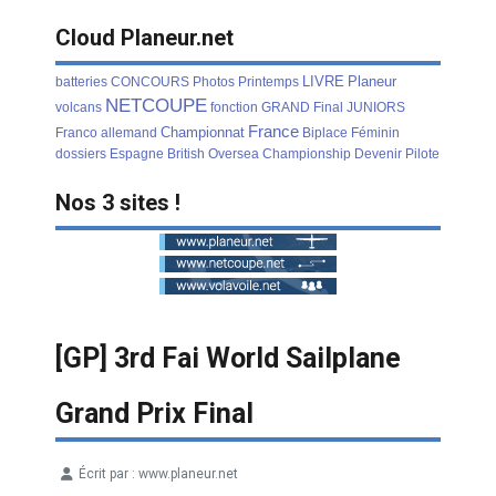
Cloud Planeur.net
LIVRE
Planeur
batteries
CONCOURS
Photos
Printemps
NETCOUPE
volcans
fonction
GRAND
Final
JUNIORS
France
Championnat
Franco
allemand
Biplace
Féminin
dossiers
Espagne
British
Oversea
Championship
Devenir
Pilote
Nos 3 sites !
[GP] 3rd Fai World Sailplane
Grand Prix Final
Écrit par :
www.planeur.net
Détails