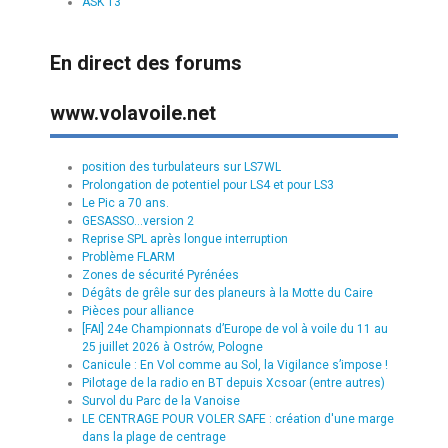
ASK 13
En direct des forums
www.volavoile.net
position des turbulateurs sur LS7WL
Prolongation de potentiel pour LS4 et pour LS3
Le Pic a 70 ans.
GESASSO...version 2
Reprise SPL après longue interruption
Problème FLARM
Zones de sécurité Pyrénées
Dégâts de grêle sur des planeurs à la Motte du Caire
Pièces pour alliance
[FAI] 24e Championnats d’Europe de vol à voile du 11 au
25 juillet 2026 à Ostrów, Pologne
Canicule : En Vol comme au Sol, la Vigilance s’impose !
Pilotage de la radio en BT depuis Xcsoar (entre autres)
Survol du Parc de la Vanoise
LE CENTRAGE POUR VOLER SAFE : création d'une marge
dans la plage de centrage