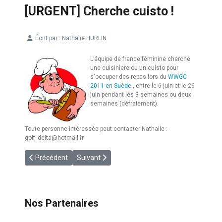
[URGENT] Cherche cuisto !
Écrit par :
Nathalie HURLIN
Détails
L’équipe de france féminine cherche
une cuisiniere ou un cuisto pour
s'occuper des repas lors du
WWGC
2011 en Suède
, entre le 6 juin et le 26
juin pendant les 3 semaines ou deux
semaines (défraiement).
Toute personne intéressée peut contacter Nathalie :
golf_delta@hotmail.fr
Article précédent : [FAI] WWGC Féminin : 2 médailles !
Article suivant : [EQF] Equipes de France 2011
Précédent
Suivant
Nos Partenaires