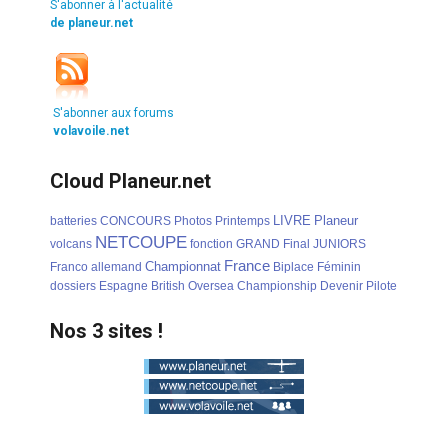
S'abonner à l'actualité
de planeur.net
S'abonner aux forums
volavoile.net
Cloud Planeur.net
LIVRE
Planeur
batteries
CONCOURS
Photos
Printemps
NETCOUPE
volcans
fonction
GRAND
Final
JUNIORS
France
Championnat
Franco
allemand
Biplace
Féminin
dossiers
Espagne
British
Oversea
Championship
Devenir
Pilote
Nos 3 sites !