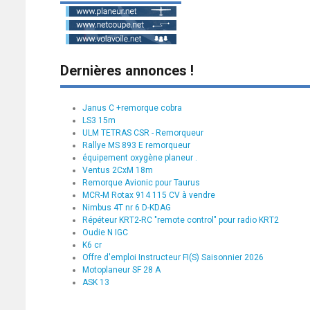
Dernières annonces !
Janus C +remorque cobra
LS3 15m
ULM TETRAS CSR - Remorqueur
Rallye MS 893 E remorqueur
équipement oxygène planeur .
Ventus 2CxM 18m
Remorque Avionic pour Taurus
MCR-M Rotax 914 115 CV à vendre
Nimbus 4T nr 6 D-KDAG
Répéteur KRT2-RC "remote control" pour radio KRT2
Oudie N IGC
K6 cr
Offre d'emploi Instructeur FI(S) Saisonnier 2026
Motoplaneur SF 28 A
ASK 13