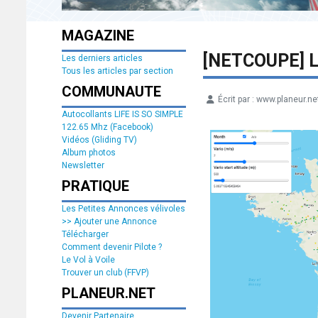
MAGAZINE
[NETCOUPE] La
Les derniers articles
Tous les articles par section
COMMUNAUTE
Écrit par :
www.planeur.ne
Détails
Autocollants LIFE IS SO SIMPLE
122.65 Mhz (Facebook)
Vidéos (Gliding TV)
Album photos
Newsletter
PRATIQUE
Les Petites Annonces vélivoles
>> Ajouter une Annonce
Télécharger
Comment devenir Pilote ?
Le Vol à Voile
Trouver un club (FFVP)
PLANEUR.NET
Devenir Partenaire