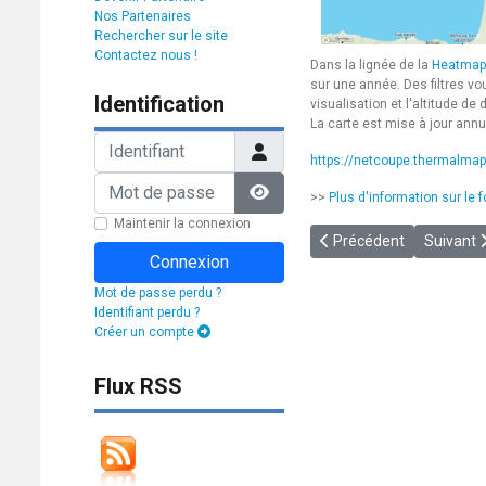
Nos Partenaires
Rechercher sur le site
Contactez nous !
Dans la lignée de la
Heatmap
sur une année. Des filtres vo
Identification
visualisation et l'altitude de 
La carte est mise à jour ann
Identifiant
https://netcoupe.thermalmap
Mot de passe
>>
Plus d'information sur le 
Afficher le mot de passe
Maintenir la connexion
Article précédent : [202
Article 
Précédent
Suivant
Connexion
Mot de passe perdu ?
Identifiant perdu ?
Créer un compte
Flux RSS