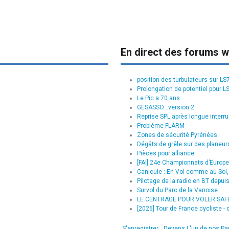
En direct des forums w
position des turbulateurs sur L
Prolongation de potentiel pour L
Le Pic a 70 ans.
GESASSO...version 2
Reprise SPL après longue interru
Problème FLARM
Zones de sécurité Pyrénées
Dégâts de grêle sur des planeurs
Pièces pour alliance
[FAI] 24e Championnats d’Europe 
Canicule : En Vol comme au Sol, 
Pilotage de la radio en BT depui
Survol du Parc de la Vanoise
LE CENTRAGE POUR VOLER SAFE :
[2026] Tour de France cycliste - d
S'enregistrer
Devenir L'un de nos Pa