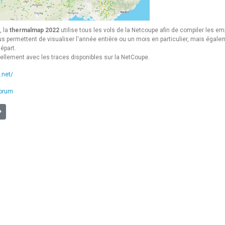
, la
thermalmap 2022
utilise tous les vols de la Netcoupe afin de compiler les
us permettent de visualiser l'année entière ou un mois en particulier, mais égalem
départ.
uellement avec les traces disponibles sur la NetCoupe.
.net/
forum
2] Joyeuses fêtes
suivant : [NETCOUPE] Vol en concours / Vol "comme prévu"