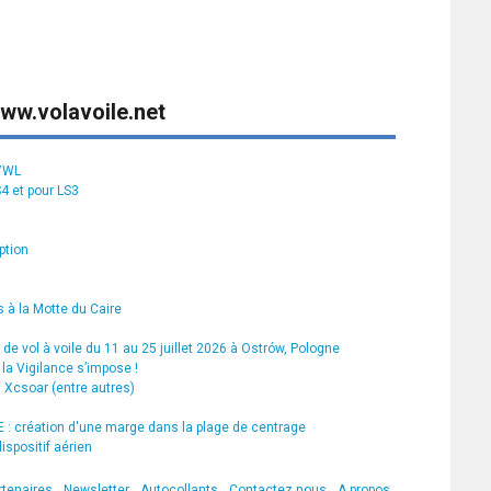
ww.volavoile.net
S7WL
S4 et pour LS3
ption
 à la Motte du Caire
de vol à voile du 11 au 25 juillet 2026 à Ostrów, Pologne
la Vigilance s’impose !
s Xcsoar (entre autres)
 création d'une marge dans la plage de centrage
ispositif aérien
rtenaires
Newsletter
Autocollants
Contactez nous
A propos