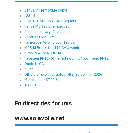
Janus C +remorque cobra
LS3 15m
ULM TETRAS CSR - Remorqueur
Rallye MS 893 E remorqueur
équipement oxygène planeur .
Ventus 2CxM 18m
Remorque Avionic pour Taurus
MCR-M Rotax 914 115 CV à vendre
Nimbus 4T nr 6 D-KDAG
Répéteur KRT2-RC "remote control" pour radio KRT2
Oudie N IGC
K6 cr
Offre d'emploi Instructeur FI(S) Saisonnier 2026
Motoplaneur SF 28 A
ASK 13
En direct des forums
www.volavoile.net