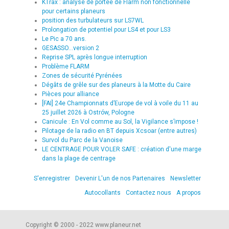
KTrax : analyse de portée de Flarm non fonctionnelle
pour certains planeurs
position des turbulateurs sur LS7WL
Prolongation de potentiel pour LS4 et pour LS3
Le Pic a 70 ans.
GESASSO...version 2
Reprise SPL après longue interruption
Problème FLARM
Zones de sécurité Pyrénées
Dégâts de grêle sur des planeurs à la Motte du Caire
Pièces pour alliance
[FAI] 24e Championnats d’Europe de vol à voile du 11 au
25 juillet 2026 à Ostrów, Pologne
Canicule : En Vol comme au Sol, la Vigilance s’impose !
Pilotage de la radio en BT depuis Xcsoar (entre autres)
Survol du Parc de la Vanoise
LE CENTRAGE POUR VOLER SAFE : création d'une marge
dans la plage de centrage
S'enregistrer
Devenir L'un de nos Partenaires
Newsletter
Autocollants
Contactez nous
A propos
Copyright © 2000 - 2022 www.planeur.net