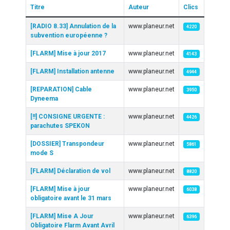
Titre
Auteur
Clics
Articles
[RADIO 8.33] Annulation de la
www.planeur.net
4220
subvention européenne ?
[FLARM] Mise à jour 2017
www.planeur.net
4143
[FLARM] Installation antenne
www.planeur.net
4944
[REPARATION] Cable
www.planeur.net
3950
Dyneema
[!!] CONSIGNE URGENTE :
www.planeur.net
4426
parachutes SPEKON
[DOSSIER] Transpondeur
www.planeur.net
5861
mode S
[FLARM] Déclaration de vol
www.planeur.net
8820
[FLARM] Mise à jour
www.planeur.net
6038
obligatoire avant le 31 mars
[FLARM] Mise A Jour
www.planeur.net
6396
Obligatoire Flarm Avant Avril