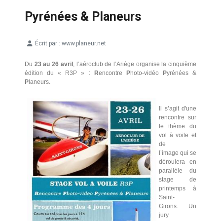
Pyrénées & Planeurs
Écrit par :
www.planeur.net
Détails
Du
23 au 26 avril
, l’aéroclub de l’Ariège organise la cinquième
édition du « R3P » :
R
encontre
P
hoto-vidéo
P
yrénées &
P
laneurs.
Il s
’
agit d'une
rencontre
sur
le thème du
vol à voile et
de
l
’image
qui se
déroulera en
parallèle du
stage de
printemps à
Saint-
Girons. Un
jury