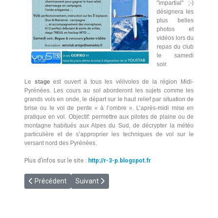
"impartial" ;-)
désignera les
plus belles
photos et
vidéos lors du
repas du club
le samedi
soir.
Le
stage
est ouvert à tous les vélivoles de la région Midi-
Pyrénées. Les cours au sol aborderont les sujets comme les
grands vols en onde, le départ sur le haut relief par situation de
brise ou le vol de pente « à l’ombre ». L’après-midi mise en
pratique en vol. Objectif: permettre aux pilotes de plaine ou de
montagne habitués aux Alpes du Sud, de décrypter la météo
particulière et de s’approprier les techniques de vol sur le
versant nord des Pyrénées.
Plus d’infos sur le site :
http://r-3-p.blogspot.fr
Article précédent : [PORTES OUVERTES] Bourg-Saint-Bernard
Article suivant : [PUIMOISSON] Recherche ges
Précédent
Suivant