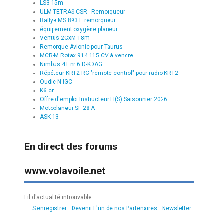
LS3 15m
ULM TETRAS CSR - Remorqueur
Rallye MS 893 E remorqueur
équipement oxygène planeur .
Ventus 2CxM 18m
Remorque Avionic pour Taurus
MCR-M Rotax 914 115 CV à vendre
Nimbus 4T nr 6 D-KDAG
Répéteur KRT2-RC "remote control" pour radio KRT2
Oudie N IGC
K6 cr
Offre d'emploi Instructeur FI(S) Saisonnier 2026
Motoplaneur SF 28 A
ASK 13
En direct des forums
www.volavoile.net
Fil d'actualité introuvable
S'enregistrer
Devenir L'un de nos Partenaires
Newsletter