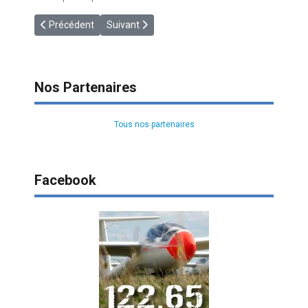
Article précédent : [VIDEO] Easyglider
Article suivant : [VIDEO] The Gliding Soul 2014
Précédent
Suivant
Nos Partenaires
Tous nos partenaires
Facebook