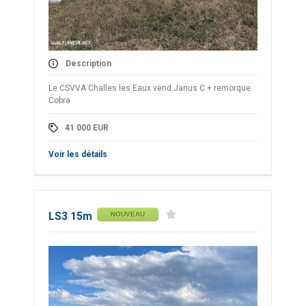
Description
Le CSVVA Challes les Eaux vend Janus C + remorque
Cobra
41 000
EUR
Voir les détails
LS3 15m
NOUVEAU