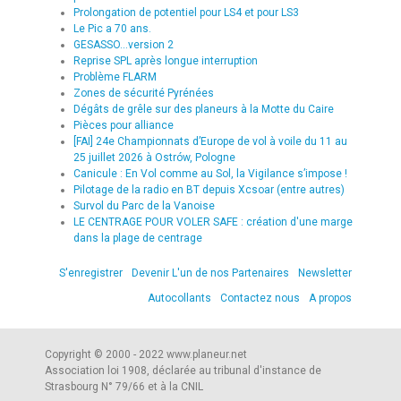
Prolongation de potentiel pour LS4 et pour LS3
Le Pic a 70 ans.
GESASSO...version 2
Reprise SPL après longue interruption
Problème FLARM
Zones de sécurité Pyrénées
Dégâts de grêle sur des planeurs à la Motte du Caire
Pièces pour alliance
[FAI] 24e Championnats d’Europe de vol à voile du 11 au
25 juillet 2026 à Ostrów, Pologne
Canicule : En Vol comme au Sol, la Vigilance s’impose !
Pilotage de la radio en BT depuis Xcsoar (entre autres)
Survol du Parc de la Vanoise
LE CENTRAGE POUR VOLER SAFE : création d'une marge
dans la plage de centrage
S'enregistrer
Devenir L'un de nos Partenaires
Newsletter
Autocollants
Contactez nous
A propos
Copyright © 2000 - 2022 www.planeur.net
Association loi 1908, déclarée au tribunal d'instance de
Strasbourg N° 79/66 et à la CNIL