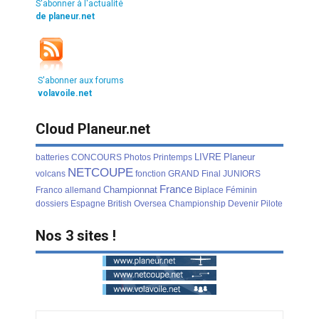
S'abonner à l'actualité
de planeur.net
S'abonner aux forums
volavoile.net
Cloud Planeur.net
LIVRE
Planeur
batteries
CONCOURS
Photos
Printemps
NETCOUPE
volcans
fonction
GRAND
Final
JUNIORS
France
Championnat
Franco
allemand
Biplace
Féminin
dossiers
Espagne
British
Oversea
Championship
Devenir
Pilote
Nos 3 sites !