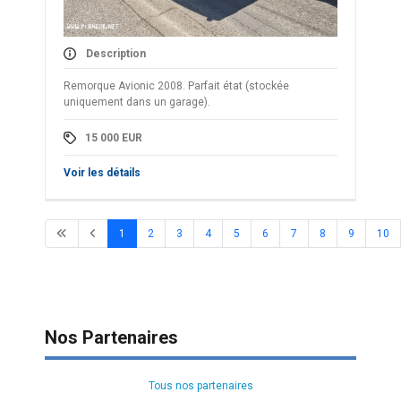
Description
Remorque Avionic 2008. Parfait état (stockée
uniquement dans un garage).
15 000
EUR
Voir les détails
1
2
3
4
5
6
7
8
9
10
Nos Partenaires
Tous nos partenaires