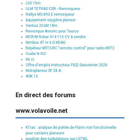
LS3 15m
ULM TETRAS CSR - Remorqueur
Rallye MS 893 E remorqueur
équipement oxygène planeur .
Ventus 2CxM 18m
Remorque Avionic pour Taurus
MCR-M Rotax 914 115 CV à vendre
Nimbus 4T nr 6 D-KDAG
Répéteur KRT2-RC "remote control" pour radio KRT2
Oudie N IGC
K6 cr
Offre d'emploi Instructeur FI(S) Saisonnier 2026
Motoplaneur SF 28 A
ASK 13
En direct des forums
www.volavoile.net
KTrax : analyse de portée de Flarm non fonctionnelle
pour certains planeurs
position des turbulateurs sur LS7WL