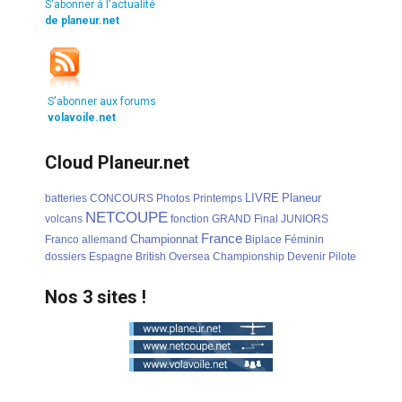
S'abonner à l'actualité
de planeur.net
S'abonner aux forums
volavoile.net
Cloud Planeur.net
LIVRE
Planeur
batteries
CONCOURS
Photos
Printemps
NETCOUPE
volcans
fonction
GRAND
Final
JUNIORS
France
Championnat
Franco
allemand
Biplace
Féminin
dossiers
Espagne
British
Oversea
Championship
Devenir
Pilote
Nos 3 sites !