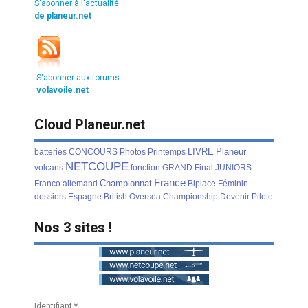
S'abonner à l'actualité
de planeur.net
S'abonner aux forums
volavoile.net
Cloud Planeur.net
LIVRE
Planeur
batteries
CONCOURS
Photos
Printemps
NETCOUPE
volcans
fonction
GRAND
Final
JUNIORS
France
Championnat
Franco
allemand
Biplace
Féminin
dossiers
Espagne
British
Oversea
Championship
Devenir
Pilote
Nos 3 sites !
Identifiant
*