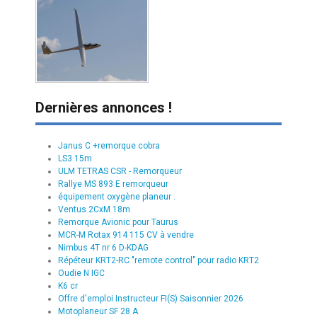
Dernières annonces !
Janus C +remorque cobra
LS3 15m
ULM TETRAS CSR - Remorqueur
Rallye MS 893 E remorqueur
équipement oxygène planeur .
Ventus 2CxM 18m
Remorque Avionic pour Taurus
MCR-M Rotax 914 115 CV à vendre
Nimbus 4T nr 6 D-KDAG
Répéteur KRT2-RC "remote control" pour radio KRT2
Oudie N IGC
K6 cr
Offre d'emploi Instructeur FI(S) Saisonnier 2026
Motoplaneur SF 28 A