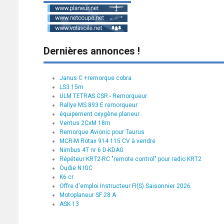
Dernières annonces !
Janus C +remorque cobra
LS3 15m
ULM TETRAS CSR - Remorqueur
Rallye MS 893 E remorqueur
équipement oxygène planeur .
Ventus 2CxM 18m
Remorque Avionic pour Taurus
MCR-M Rotax 914 115 CV à vendre
Nimbus 4T nr 6 D-KDAG
Répéteur KRT2-RC "remote control" pour radio KRT2
Oudie N IGC
K6 cr
Offre d'emploi Instructeur FI(S) Saisonnier 2026
Motoplaneur SF 28 A
ASK 13