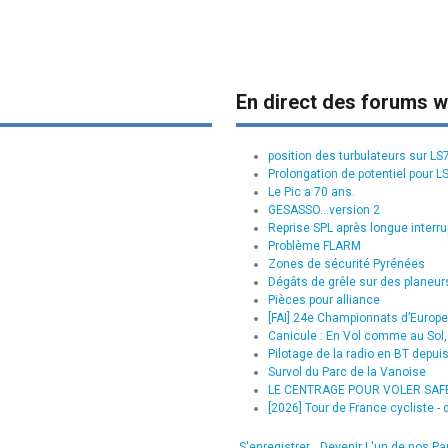
En direct des forums w
position des turbulateurs sur L
Prolongation de potentiel pour L
Le Pic a 70 ans.
GESASSO...version 2
Reprise SPL après longue interru
Problème FLARM
Zones de sécurité Pyrénées
Dégâts de grêle sur des planeurs
Pièces pour alliance
[FAI] 24e Championnats d’Europe 
Canicule : En Vol comme au Sol, 
Pilotage de la radio en BT depui
Survol du Parc de la Vanoise
LE CENTRAGE POUR VOLER SAFE :
[2026] Tour de France cycliste - d
S'enregistrer
Devenir L'un de nos Pa