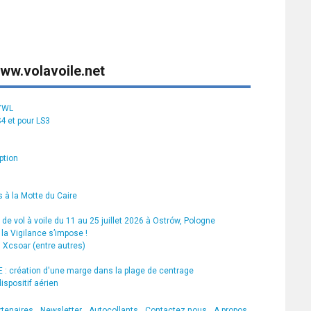
ww.volavoile.net
S7WL
S4 et pour LS3
ption
 à la Motte du Caire
de vol à voile du 11 au 25 juillet 2026 à Ostrów, Pologne
la Vigilance s’impose !
s Xcsoar (entre autres)
 création d'une marge dans la plage de centrage
ispositif aérien
rtenaires
Newsletter
Autocollants
Contactez nous
A propos