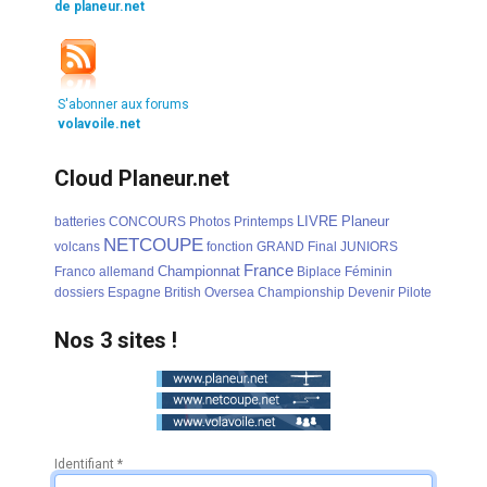
de planeur.net
S'abonner aux forums
volavoile.net
Cloud Planeur.net
LIVRE
Planeur
batteries
CONCOURS
Photos
Printemps
NETCOUPE
volcans
fonction
GRAND
Final
JUNIORS
France
Championnat
Franco
allemand
Biplace
Féminin
dossiers
Espagne
British
Oversea
Championship
Devenir
Pilote
Nos 3 sites !
Identifiant
*