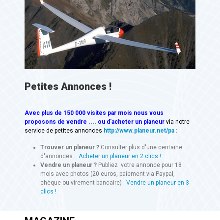
Petites Annonces !
Avec
plus de 150 000 visites
par mois nous vous
proposons de vendre .... ou d'acheter un planeur
via notre
service de petites annonces
http://www.planeur.net/pa
:
Trouver un planeur ?
Consulter plus d'une centaine
d'annonces :
Acheter un planeur en 2 clics !
Vendre un planeur ?
Publiez votre annonce pour 18
mois avec photos (20 euros, paiement via Paypal,
chèque ou virement bancaire) :
Vendre un planeur en 3
clics !