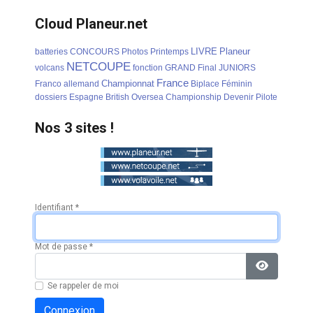
Cloud Planeur.net
LIVRE
Planeur
batteries
CONCOURS
Photos
Printemps
NETCOUPE
volcans
fonction
GRAND
Final
JUNIORS
France
Championnat
Franco
allemand
Biplace
Féminin
dossiers
Espagne
British
Oversea
Championship
Devenir
Pilote
Nos 3 sites !
Identifiant
*
Mot de passe
*
Afficher l
Se rappeler de moi
Connexion