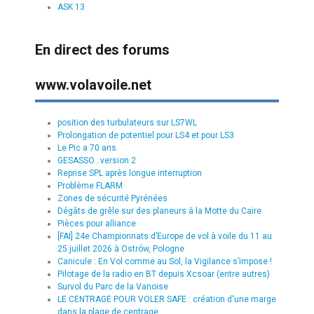
ASK 13
En direct des forums
www.volavoile.net
position des turbulateurs sur LS7WL
Prolongation de potentiel pour LS4 et pour LS3
Le Pic a 70 ans.
GESASSO...version 2
Reprise SPL après longue interruption
Problème FLARM
Zones de sécurité Pyrénées
Dégâts de grêle sur des planeurs à la Motte du Caire
Pièces pour alliance
[FAI] 24e Championnats d’Europe de vol à voile du 11 au
25 juillet 2026 à Ostrów, Pologne
Canicule : En Vol comme au Sol, la Vigilance s’impose !
Pilotage de la radio en BT depuis Xcsoar (entre autres)
Survol du Parc de la Vanoise
LE CENTRAGE POUR VOLER SAFE : création d'une marge
dans la plage de centrage