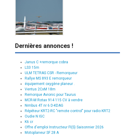
Dernières annonces !
Janus C +remorque cobra
LS3 15m
ULM TETRAS CSR - Remorqueur
Rallye MS 893 E remorqueur
équipement oxygène planeur .
Ventus 2CxM 18m
Remorque Avionic pour Taurus
MCR-M Rotax 914 115 CV à vendre
Nimbus 4T nr 6 D-KDAG
Répéteur KRT2-RC "remote control" pour radio KRT2
Oudie N IGC
K6 cr
Offre d'emploi Instructeur FI(S) Saisonnier 2026
Motoplaneur SF 28 A