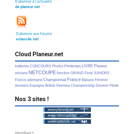
S'abonner à l'actualité
de planeur.net
S'abonner aux forums
volavoile.net
Cloud Planeur.net
LIVRE
Planeur
batteries
CONCOURS
Photos
Printemps
NETCOUPE
volcans
fonction
GRAND
Final
JUNIORS
France
Championnat
Franco
allemand
Biplace
Féminin
dossiers
Espagne
British
Oversea
Championship
Devenir
Pilote
Nos 3 sites !
Identifiant
*