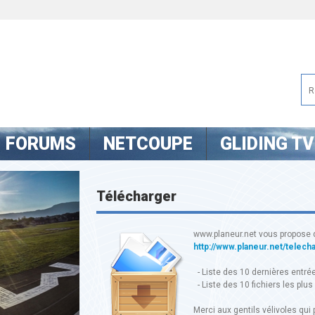
FORUMS
NETCOUPE
GLIDING TV
Télécharger
www.planeur.net vous propose 
http://www.planeur.net/telech
- Liste des 10 dernières entré
- Liste des 10 fichiers les plus
Merci aux gentils vélivoles qui p