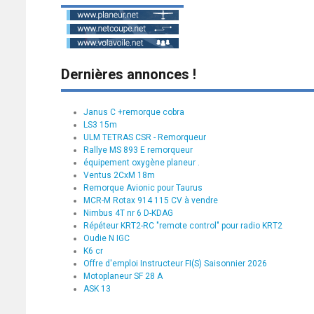
Dernières annonces !
Janus C +remorque cobra
LS3 15m
ULM TETRAS CSR - Remorqueur
Rallye MS 893 E remorqueur
équipement oxygène planeur .
Ventus 2CxM 18m
Remorque Avionic pour Taurus
MCR-M Rotax 914 115 CV à vendre
Nimbus 4T nr 6 D-KDAG
Répéteur KRT2-RC "remote control" pour radio KRT2
Oudie N IGC
K6 cr
Offre d'emploi Instructeur FI(S) Saisonnier 2026
Motoplaneur SF 28 A
ASK 13