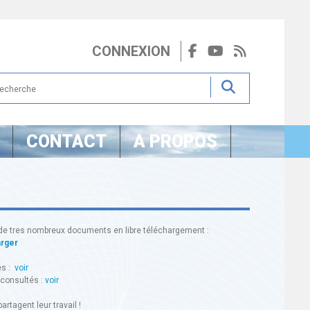
CONNEXION
CONTACT
A PROPOS
de tres nombreux documents en libre téléchargement :
arger
es :
voir
 consultés :
voir
artagent leur travail !