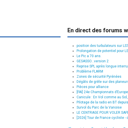
En direct des forums w
position des turbulateurs sur L
Prolongation de potentiel pour L
Le Pic a 70 ans.
GESASSO...version 2
Reprise SPL après longue interru
Problème FLARM
Zones de sécurité Pyrénées
Dégâts de grêle sur des planeurs
Pièces pour alliance
[FAI] 24e Championnats d’Europe 
Canicule : En Vol comme au Sol, 
Pilotage de la radio en BT depui
Survol du Parc de la Vanoise
LE CENTRAGE POUR VOLER SAFE :
[2026] Tour de France cycliste - d