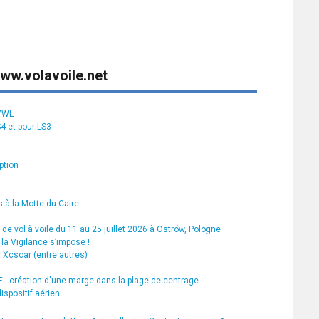
ww.volavoile.net
S7WL
S4 et pour LS3
ption
 à la Motte du Caire
de vol à voile du 11 au 25 juillet 2026 à Ostrów, Pologne
la Vigilance s’impose !
s Xcsoar (entre autres)
 création d'une marge dans la plage de centrage
ispositif aérien