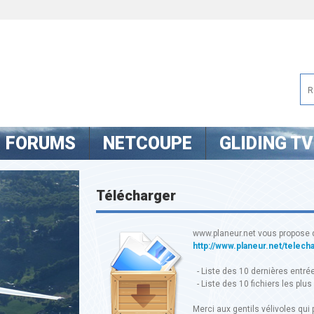
FORUMS
NETCOUPE
GLIDING TV
Télécharger
www.planeur.net vous propose 
http://www.planeur.net/telech
- Liste des 10 dernières entré
- Liste des 10 fichiers les plus
Merci aux gentils vélivoles qui p