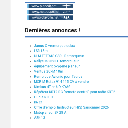
Dernières annonces !
Janus C +remorque cobra
LS3 15m
ULM TETRAS CSR - Remorqueur
Rallye MS 893 E remorqueur
équipement oxygène planeur .
Ventus 2CxM 18m
Remorque Avionic pour Taurus
MCR-M Rotax 914 115 CV à vendre
Nimbus 4T nr 6 D-KDAG
Répéteur KRT2-RC "remote control" pour radio KRT2
Oudie N IGC
K6 cr
Offre d'emploi Instructeur FI(S) Saisonnier 2026
Motoplaneur SF 28 A
ASK 13