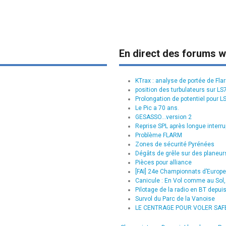
En direct des forums w
KTrax : analyse de portée de Fla
position des turbulateurs sur L
Prolongation de potentiel pour L
Le Pic a 70 ans.
GESASSO...version 2
Reprise SPL après longue interru
Problème FLARM
Zones de sécurité Pyrénées
Dégâts de grêle sur des planeurs
Pièces pour alliance
[FAI] 24e Championnats d’Europe 
Canicule : En Vol comme au Sol, 
Pilotage de la radio en BT depui
Survol du Parc de la Vanoise
LE CENTRAGE POUR VOLER SAFE :