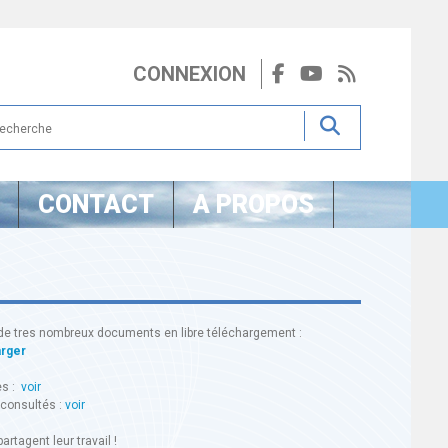
CONNEXION
CONTACT
A PROPOS
de tres nombreux documents en libre téléchargement :
arger
es :
voir
 consultés :
voir
artagent leur travail !