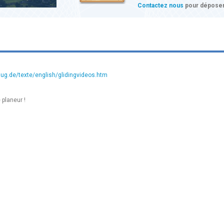
Contactez nous
pour déposer
lug.de/texte/english/glidingvideos.htm
 planeur !