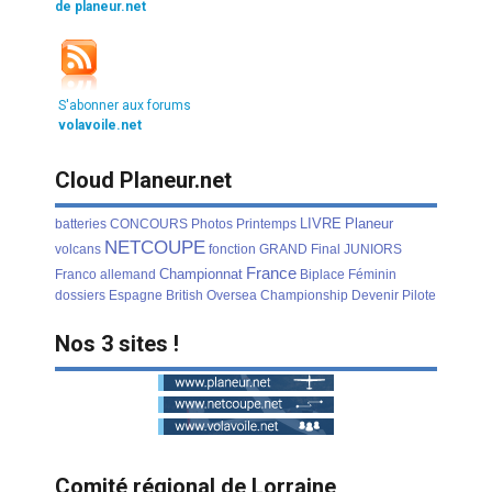
de planeur.net
S'abonner aux forums
volavoile.net
Cloud Planeur.net
LIVRE
Planeur
batteries
CONCOURS
Photos
Printemps
NETCOUPE
volcans
fonction
GRAND
Final
JUNIORS
France
Championnat
Franco
allemand
Biplace
Féminin
dossiers
Espagne
British
Oversea
Championship
Devenir
Pilote
Nos 3 sites !
Comité régional de Lorraine