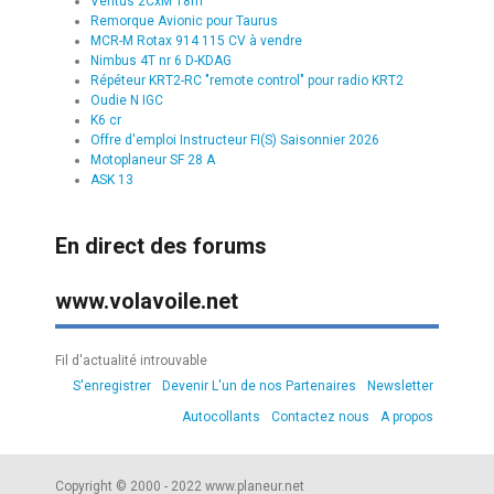
Ventus 2CxM 18m
Remorque Avionic pour Taurus
MCR-M Rotax 914 115 CV à vendre
Nimbus 4T nr 6 D-KDAG
Répéteur KRT2-RC "remote control" pour radio KRT2
Oudie N IGC
K6 cr
Offre d'emploi Instructeur FI(S) Saisonnier 2026
Motoplaneur SF 28 A
ASK 13
En direct des forums
www.volavoile.net
Fil d'actualité introuvable
S'enregistrer
Devenir L'un de nos Partenaires
Newsletter
Autocollants
Contactez nous
A propos
Copyright © 2000 - 2022 www.planeur.net